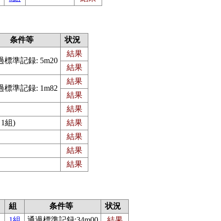
条件等
状況
結果
過標準記録: 5m20
結果
結果
過標準記録: 1m82
結果
結果
 1組)
結果
結果
結果
結果
組
条件等
状況
1組
通過標準記録:34m00
結果