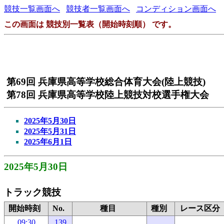
競技一覧画面へ
競技者一覧画面へ
コンディション画面へ
この画面は 競技別一覧表（開始時刻順） です。
第69回 兵庫県高等学校総合体育大会(陸上競技)
第78回 兵庫県高等学校陸上競技対校選手権大会
2025年5月30日
2025年5月31日
2025年6月1日
2025年5月30日
トラック競技
開始時刻
No.
種目
種別
レース区分
09:30
139