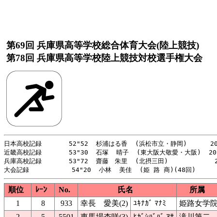
第69回 兵庫県高等学校総合体育大会(陸上競技)
第78回 兵庫県高等学校陸上競技対校選手権大会
日本高校記録       52"52  杉浦はる香  (浜松市立・静岡)      20
近畿高校記録       53"30  石塚  晴子  (東大阪大敬愛・大阪)  201
兵庫高校記録       53"72  齋藤　朱里  (北摂三田)            2
順位
ﾚｰﾝ
No.
氏名
所属
1
8
933
幸長 愛美(2)
ﾕｷﾅｶﾞ ﾏﾅﾐ
姫路女学
2
5
5501
東馬場杏咲(3)
ﾋｶﾞｼﾊﾞﾊﾞ ｱｻ
滝川第二