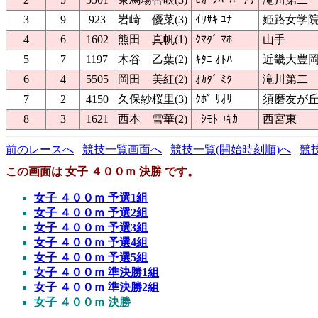
3
9
923
岩崎 優菜(3)
ｲﾜｻｷ ﾕﾅ
姫路女学
4
6
1602
熊田 真帆(1)
ｸﾏﾀﾞ ﾏﾎ
山手
5
7
1197
木谷 乙葉(2)
ｷﾀﾆ ｵﾄﾊ
近畿大豊
6
4
5505
岡田 美紅(2)
ｵｶﾀﾞ ﾐｸ
滝川第二
7
2
4150
久保紗桜里(3)
ｸﾎﾞ ｻｵﾘ
須磨友が
8
3
1621
西本 雪華(2)
ﾆｼﾓﾄ ﾕｷｶ
西宮東
前のレースへ
競技一覧画面へ
競技一覧(開始時刻順)へ
競
この画面は 女子 ４００ｍ 決勝 です。
女子 ４００ｍ 予選1組
女子 ４００ｍ 予選2組
女子 ４００ｍ 予選3組
女子 ４００ｍ 予選4組
女子 ４００ｍ 予選5組
女子 ４００ｍ 準決勝1組
女子 ４００ｍ 準決勝2組
女子 ４００ｍ 決勝