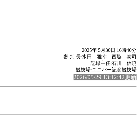
2025年 5月30日 16時40分
審 判 長:水田 雅幸 西脇 泰司
記録主任:石川 信暁
競技場:ユニバー記念競技場
2026/05/29 13:12:42更新