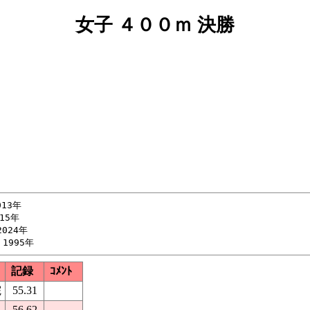
女子 ４００ｍ 決勝
13年

5年

024年

記録
ｺﾒﾝﾄ
院
55.31
56.62