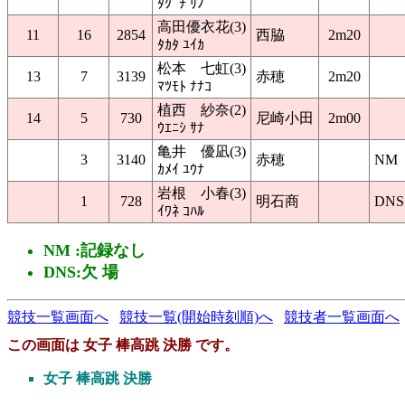
ﾀｸﾞﾁ ﾘﾉ
高田優衣花(3)
11
16
2854
西脇
2m20
ﾀｶﾀ ﾕｲｶ
松本 七虹(3)
13
7
3139
赤穂
2m20
ﾏﾂﾓﾄ ﾅﾅｺ
植西 紗奈(2)
14
5
730
尼崎小田
2m00
ｳｴﾆｼ ｻﾅ
亀井 優凪(3)
3
3140
赤穂
NM
ｶﾒｲ ﾕｳﾅ
岩根 小春(3)
1
728
明石商
DNS
ｲﾜﾈ ｺﾊﾙ
NM :記録なし
DNS:欠 場
競技一覧画面へ
競技一覧(開始時刻順)へ
競技者一覧画面へ
この画面は 女子 棒高跳 決勝 です。
女子 棒高跳 決勝