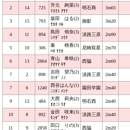
升元 絢菜(3)
2
14
725
明石商
3m65
ﾏｽﾓﾄ ｱﾔﾅ
坂田 はる(2)
3
15
793
御影
3m20
ｻｶﾀ ﾊﾙ
島田 侑奈(3)
4
11
894
淡路三原
2m90
ｼﾏﾀﾞ ﾕｳﾅ
秦 桃香(3)
5
10
306
尼崎双星
2m70
ﾊﾀ ﾓﾓｶ
青山 希咲(2)
6
13
2864
西脇
2m60
ｱｵﾔﾏ ｷｻ
吉田 望乃(2)
7
2
898
淡路三原
2m40
ﾖｼﾀﾞ ﾉﾉ
西谷はんな(1)
7
6
1240
園田学園
2m40
ﾆｼﾀﾆ ﾊﾝﾅ
大西 莉央(2)
9
12
484
明石西
2m40
ｵｵﾆｼ ﾘｵ
金田 咲来(3)
10
8
892
淡路三原
2m40
ｷﾝﾀﾞ ｻｸﾗ
田口 りの(3)
11
9
2858
西脇
2m20