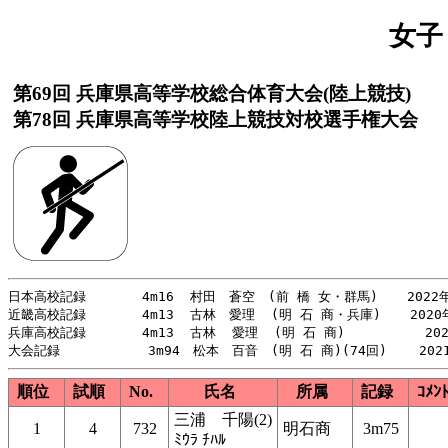
女子
第69回 兵庫県高等学校総合体育大会(陸上競技)
第78回 兵庫県高等学校陸上競技対校選手権大会
日本高校記録       4m16  村田　蒼空　(前 橋 女・群馬)　  2022年
近畿高校記録       4m13  古林　愛理  (明 石 商・兵庫)　  2020年
兵庫高校記録       4m13  古林  愛理  (明 石 商)          202
順位
試順
No.
氏名
所属
記録
ｺﾒﾝ
三浦 千陽(2)
1
4
732
明石商
3m75
ﾐｳﾗ ﾁﾊﾙ