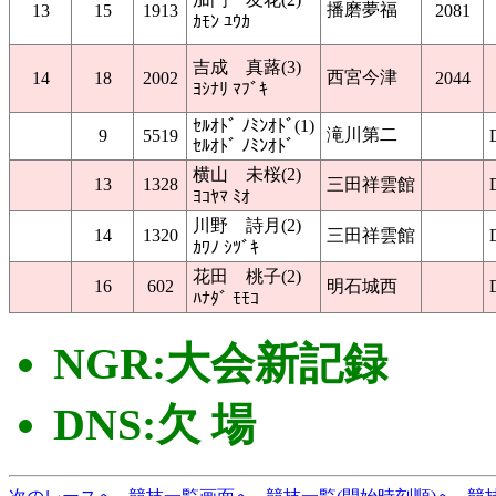
播磨夢福
13
15
1913
2081
ｶﾓﾝ ﾕｳｶ
吉成 真蕗(3)
西宮今津
14
18
2002
2044
ﾖｼﾅﾘ ﾏﾌﾞｷ
ｾﾙｵﾄﾞ ﾉﾐﾝｵﾄﾞ(1)
滝川第二
9
5519
ｾﾙｵﾄﾞ ﾉﾐﾝｵﾄﾞ
横山 未桜(2)
13
1328
三田祥雲館
ﾖｺﾔﾏ ﾐｵ
川野 詩月(2)
14
1320
三田祥雲館
ｶﾜﾉ ｼﾂﾞｷ
花田 桃子(2)
16
602
明石城西
ﾊﾅﾀﾞ ﾓﾓｺ
NGR:大会新記録
DNS:欠 場