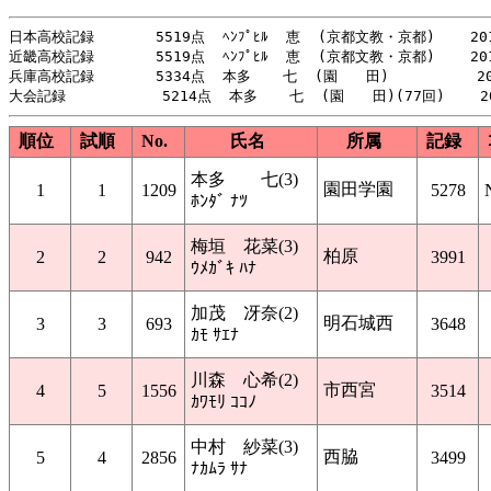
日本高校記録       5519点  ﾍﾝﾌﾟﾋﾙ  恵  (京都文教・京都)    201
近畿高校記録       5519点  ﾍﾝﾌﾟﾋﾙ  恵  (京都文教・京都)    201
兵庫高校記録       5334点  本多  　七  (園　　田)          20
順位
試順
No.
氏名
所属
記録
本多 七(3)
園田学園
1
1
1209
5278
ﾎﾝﾀﾞ ﾅﾂ
梅垣 花菜(3)
柏原
2
2
942
3991
ｳﾒｶﾞｷ ﾊﾅ
加茂 冴奈(2)
明石城西
3
3
693
3648
ｶﾓ ｻｴﾅ
川森 心希(2)
市西宮
4
5
1556
3514
ｶﾜﾓﾘ ｺｺﾉ
中村 紗菜(3)
西脇
5
4
2856
3499
ﾅｶﾑﾗ ｻﾅ