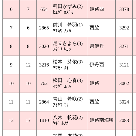
稗田かずみ(2)
姫路西
6
7
654
3378
ﾋｴﾀﾞ ｶｽﾞﾐ
前川 希羽(1)
西脇
7
6
2865
3292
ﾏｴｶﾜ ﾉﾉﾊ
足立きよら(3)
県伊丹
8
8
3020
3271
ｱﾀﾞﾁ ｷﾖﾗ
松本 芽依(3)
伊丹西
9
12
3216
3121
ﾏﾂﾓﾄ ﾒｲ
松田 心春(3)
姫路
10
10
762
3062
ﾏﾂﾀﾞ ｺﾊﾙ
青山 希咲(2)
西脇
11
11
2864
3024
ｱｵﾔﾏ ｷｻ
八木 帆花(2)
姫路南海稜
12
17
1410
2083
ﾔｷﾞ ﾎﾉｶ
加門 友花(2)