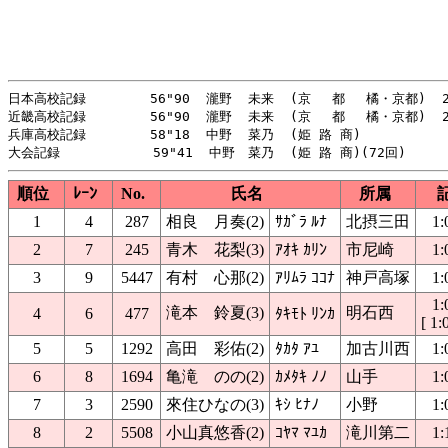
日本高校記録        56"90  瀧野  未来  (京　 都 　橘・京都)  20
近畿高校記録        56"90  瀧野  未来  (京 　都　 橘・京都)  20
兵庫高校記録        58"18  中野  菜乃  (姫 路 商)            
順位
ﾚｰﾝ
No.
氏名
所属
1
4
287
相良 月奏(2)
ｻｶﾞﾗ ﾙﾅ
北摂三田
1:
2
7
245
青木 花梨(3)
ｱｵｷ ｶﾘﾝ
市尼崎
1:
3
9
5447
有村 心那(2)
ｱﾘﾑﾗ ｺｺﾅ
神戸高塚
1:
1:
滝本 鈴夏(3)
明石西
4
6
477
ﾀｷﾓﾄ ﾘﾝｶ
[ 1:
5
5
1292
高田 彩佑(2)
ﾀｶﾀ ｱﾕ
加古川西
1:
6
8
1694
亀滝 のの(2)
ｶﾒﾀｷ ﾉﾉ
山手
1:
7
3
2590
來住ひなの(3)
ｷｼ ﾋﾅﾉ
小野
1:
8
2
5508
小山真悠香(2)
ｺﾔﾏ ﾏﾕｶ
滝川第二
1: