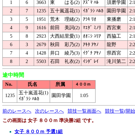
1
6
3663
東 はる(2)
ｱｽﾞﾏ ﾊﾙ
須磨学園
2:
2
7
1235
五十嵐遥花(1)
ｲｶﾞﾗｼ ﾊﾙｶ
園田学園
2:
3
5
1951
荒木 理緒(2)
ｱﾗｷ ﾘｵ
東播磨
2:
4
9
1616
前田 美詞(2)
ﾏｴﾀﾞ ﾐﾉﾘ
西宮東
2:
5
8
2923
大西結里愛(1)
ｵｵﾆｼ ﾕﾘｱ
西脇工
2:
6
3
2679
秋田 彩乃(2)
ｱｷﾀ ｱﾔﾉ
龍野
2:
7
4
1428
井口 綾乃(3)
ｲｸﾞﾁ ｱﾔﾉ
県西宮
2:
8
2
5503
石田 礼衣(2)
ｲｼﾀﾞ ﾚｲ
滝川第二
2:
途中時間
No.
氏名
所属
４００ｍ
五十嵐遥花(1)
1235
園田学園
1:05
ｲｶﾞﾗｼ ﾊﾙｶ
前のレースへ
次のレースへ
競技一覧画面へ
競技一覧(開始
この画面は 女子 ８００ｍ 準決勝2組 です。
女子 ８００ｍ 予選1組