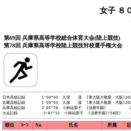
女子 ８
第69回 兵庫県高等学校総合体育大会(陸上競技)
第78回 兵庫県高等学校陸上競技対校選手権大会
日本高校記録       1'59"93  久保　　凜  (東大阪大敬愛・大阪)202
近畿高校記録       1'59"93  久保　　凜  (東大阪大敬愛・大阪)202
兵庫高校記録       2'05"78  小林祐梨子  (須磨学園)          2
順位
ﾚｰﾝ
No.
氏名
所属