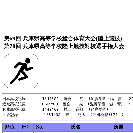
第69回 兵庫県高等学校総合体育大会(陸上競技)
第78回 兵庫県高等学校陸上競技対校選手権大会
日本高校記録       1'44"80  落合  　晃  (滋賀学園・滋　賀)  20
近畿高校記録    　 1'44"80  落合  　晃  (滋賀学園・滋　賀)  202
兵庫高校記録       1'48"68  村上  昂輝  (須磨学園)          2
順位
ﾚｰﾝ
No.
氏名
所属