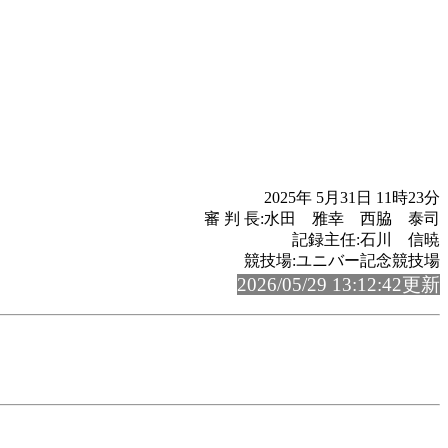
2025年 5月31日 11時23分
審 判 長:水田 雅幸 西脇 泰司
記録主任:石川 信暁
競技場:ユニバー記念競技場
2026/05/29 13:12:42更新