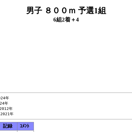
男子 ８００ｍ 予選1組
6組2着＋4
24年

4年

012年

記録
ｺﾒﾝﾄ