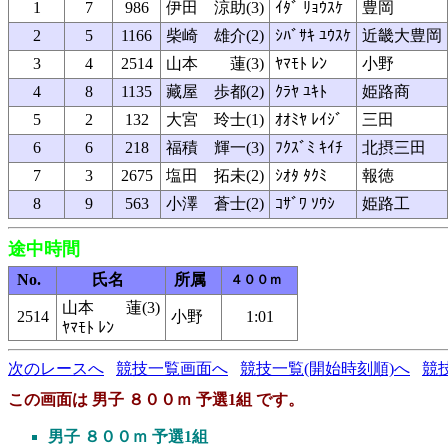
1
7
986
伊田 涼助(3)
ｲﾀﾞ ﾘｮｳｽｹ
豊岡
2
5
1166
柴崎 雄介(2)
ｼﾊﾞｻｷ ﾕｳｽｹ
近畿大豊岡
3
4
2514
山本 蓮(3)
ﾔﾏﾓﾄ ﾚﾝ
小野
4
8
1135
藏屋 歩都(2)
ｸﾗﾔ ﾕｷﾄ
姫路商
5
2
132
大宮 玲士(1)
ｵｵﾐﾔ ﾚｲｼﾞ
三田
6
6
218
福積 輝一(3)
ﾌｸｽﾞﾐ ｷｲﾁ
北摂三田
7
3
2675
塩田 拓未(2)
ｼｵﾀ ﾀｸﾐ
報徳
8
9
563
小澤 蒼士(2)
ｺｻﾞﾜ ｿｳｼ
姫路工
途中時間
No.
氏名
所属
４００ｍ
山本 蓮(3)
2514
小野
1:01
ﾔﾏﾓﾄ ﾚﾝ
次のレースへ
競技一覧画面へ
競技一覧(開始時刻順)へ
競
この画面は 男子 ８００ｍ 予選1組 です。
男子 ８００ｍ 予選1組