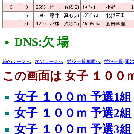
6
3
2593
岡 蒼依(2)
ｵｶ ｱｵｲ
小野
1
5
289
藤井 真心(2)
ﾌｼﾞｲ ﾏｺ
北摂三田
9
1219
小林 流歌(2)
ｺﾊﾞﾔｼ ﾙｶ
園田学園
DNS:欠 場
前のレースへ
次のレースへ
競技一覧画面へ
競技一覧(開始
この画面は 女子 １００ｍ
女子 １００ｍ 予選1組
女子 １００ｍ 予選2組
女子 １００ｍ 予選3組