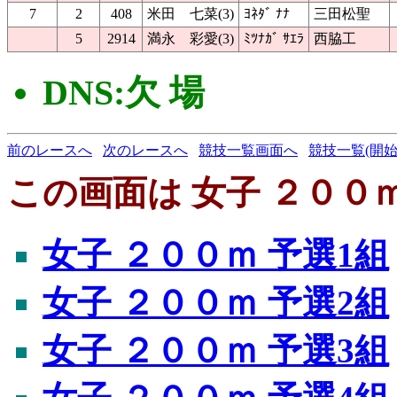
7
2
408
米田 七菜(3)
ﾖﾈﾀﾞ ﾅﾅ
三田松聖
5
2914
満永 彩愛(3)
ﾐﾂﾅｶﾞ ｻｴﾗ
西脇工
DNS:欠 場
前のレースへ
次のレースへ
競技一覧画面へ
競技一覧(開始
この画面は 女子 ２００ｍ
女子 ２００ｍ 予選1組
女子 ２００ｍ 予選2組
女子 ２００ｍ 予選3組