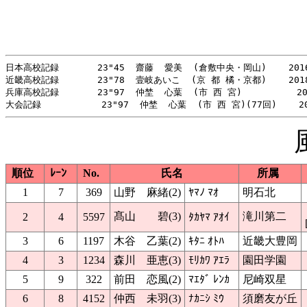
日本高校記録       23"45  齋藤  愛美  (倉敷中央・岡山)    2016
近畿高校記録       23"78  壹岐あいこ  (京 都 橘・京都)    2018
兵庫高校記録       23"97  仲埜  心葉  (市 西 宮)          20
順位
ﾚｰﾝ
No.
氏名
所属
1
7
369
山野 麻緒(2)
ﾔﾏﾉ ﾏｵ
明石北
髙山 碧(3)
滝川第二
2
4
5597
ﾀｶﾔﾏ ｱｵｲ
3
6
1197
木谷 乙葉(2)
ｷﾀﾆ ｵﾄﾊ
近畿大豊岡
4
3
1234
森川 亜恵(3)
ﾓﾘｶﾜ ｱｴﾗ
園田学園
5
9
322
前田 恋風(2)
ﾏｴﾀﾞ ﾚﾝｶ
尼崎双星
6
8
4152
仲西 未羽(3)
ﾅｶﾆｼ ﾐｳ
須磨友が丘