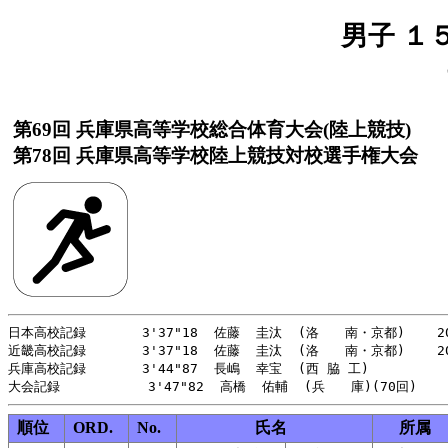
男子 １
第69回 兵庫県高等学校総合体育大会(陸上競技)
第78回 兵庫県高等学校陸上競技対校選手権大会
日本高校記録       3'37"18  佐藤  圭汰  (洛　　南・京都)    20
近畿高校記録       3'37"18  佐藤  圭汰  (洛　　南・京都)    20
兵庫高校記録       3'44"87  長嶋  幸宝  (西 脇 工)          
順位
ORD.
No.
氏名
所属