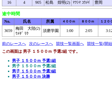
16
4
905
松島 煌明(2)
ﾏﾂｼﾏ ｺｳﾒｲ
豊岡
途中時間
No.
氏名
所属
４００ｍ
８００ｍ
１２０
梅田 大陸(2)
3659
須磨学園
1:00
2:05
3:1
ｳﾒﾀﾞ ﾘｸ
前のレースへ
次のレースへ
競技一覧画面へ
競技一覧(開始
この画面は 男子 １５００ｍ 予選2組 です。
男子 １５００ｍ 予選1組
男子 １５００ｍ 予選2組
男子 １５００ｍ 予選3組
男子 １５００ｍ 決勝