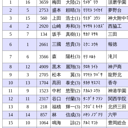
1
16
3659
梅田 大陸(2)
ｳﾒﾀﾞ ﾘｸ
須磨学園
2
5
2753
盛本 頼晴(3)
ﾓﾘﾓﾄ ﾗｲｾｲ
夢野台
3
15
560
上田 浩士(1)
ｳｴﾀﾞ ｺｳｼ
神大附中
4
2
2920
山崎 寿和(3)
ﾔﾏｻｷ ﾄｼｶｽﾞ
西脇工
5
7
134
坂手 真樹(1)
ｻｶﾃ ﾏｻｷ
三田
三國 悠貴(3)
報徳
6
1
2661
ﾐｸﾆ ﾕｳｷ
森 陽杜(3)
滝川
7
6
3566
ﾓﾘ ﾊﾙﾄ
8
12
4909
黒木 麗翔(3)
ｸﾛｷ ﾗｲﾄ
神戸商
9
3
2705
松本 翼(3)
ﾏﾂﾓﾄ ﾂﾊﾞｻ
龍野北
10
13
1704
髙田 泰史(3)
ﾀｶﾀ ﾔｽﾌﾐ
香寺
11
9
1523
中村 悠聖(2)
ﾅｶﾑﾗ ﾕｳﾄ
神港学園
12
11
2317
谷口 付蘭(3)
ﾀﾆｸﾞﾁ ﾌﾗﾝ
関西学院
13
8
218
福積 輝一(3)
ﾌｸｽﾞﾐ ｷｲﾁ
北摂三田
14
14
857
林 信成(3)
ﾊﾔｼ ﾉﾌﾞﾅﾘ
六甲
15
10
1064
鳴海 諒(2)
ﾅﾙﾐ ﾏｺﾄ
豊岡総合