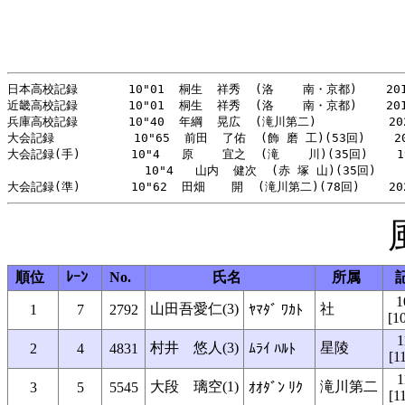
日本高校記録       10"01  桐生  祥秀  (洛    南・京都)    201
近畿高校記録       10"01  桐生  祥秀  (洛    南・京都)    201
兵庫高校記録       10"40  年綱  晃広  (滝川第二)          202
大会記録           10"65  前田  了佑  (飾 磨 工)(53回)    20
大会記録(手)       10"4   原    宜之  (滝    川)(35回)    1
                   10"4   山内  健次  (赤 塚 山)(35回)    
順位
ﾚｰﾝ
No.
氏名
所属
1
山田吾愛仁(3)
社
1
7
2792
ﾔﾏﾀﾞ ﾜｶﾄ
[1
1
村井 悠人(3)
星陵
2
4
4831
ﾑﾗｲ ﾊﾙﾄ
[1
1
大段 璃空(1)
滝川第二
3
5
5545
ｵｵﾀﾞﾝ ﾘｸ
[1