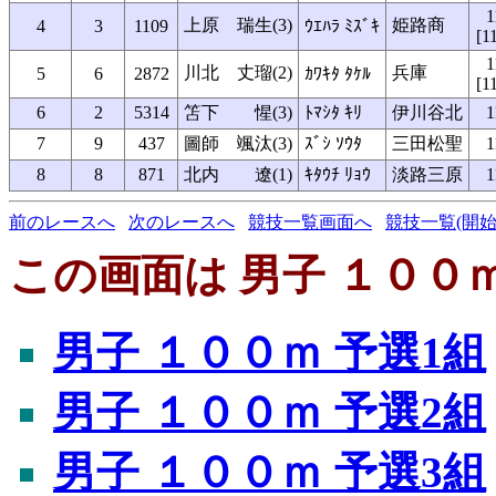
1
上原 瑞生(3)
姫路商
4
3
1109
ｳｴﾊﾗ ﾐｽﾞｷ
[1
1
川北 丈瑠(2)
兵庫
5
6
2872
ｶﾜｷﾀ ﾀｹﾙ
[1
6
2
5314
笘下 惺(3)
ﾄﾏｼﾀ ｷﾘ
伊川谷北
1
7
9
437
圖師 颯汰(3)
ｽﾞｼ ｿｳﾀ
三田松聖
1
8
8
871
北内 遼(1)
ｷﾀｳﾁ ﾘｮｳ
淡路三原
1
前のレースへ
次のレースへ
競技一覧画面へ
競技一覧(開始
この画面は 男子 １００ｍ
男子 １００ｍ 予選1組
男子 １００ｍ 予選2組
男子 １００ｍ 予選3組