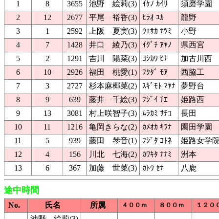
1
8
3655
池野 絵莉(3)
ｲｹﾉ ｶｲﾘ
須磨学園
2
12
2677
平尾 裕香(3)
ﾋﾗｵ ﾕｶ
龍野
3
1
2592
上阪 夏実(3)
ｳｴｻｶ ﾅﾂﾐ
小野
4
7
1428
井口 綾乃(3)
ｲｸﾞﾁ ｱﾔﾉ
県西宮
5
2
1291
吉川 陽菜(3)
ﾖｼｶﾜ ﾋﾅ
加古川西
6
10
2926
福田 桃愛(1)
ﾌｸﾀﾞ ﾓｱ
西脇工
7
3
2727
杉本麻椰菜(2)
ｽｷﾞﾓﾄ ﾏﾔﾅ
夢野台
8
9
639
藤井 千絵(3)
ﾌｼﾞｲ ﾁｴ
姫路西
9
13
3081
村上咲智子(3)
ﾑﾗｶﾐ ｻﾁｺ
長田
10
11
1216
亀岡きらな(2)
ｶﾒｵｶ ｷﾗﾅ
園田学園
11
5
939
藤田 琴音(1)
ﾌｼﾞﾀ ｺﾄﾈ
姫路女学
12
4
156
川北 七海(2)
ｶﾜｷﾀ ﾅﾅﾐ
洲本
13
6
367
加藤 世菜(3)
ｶﾄｳ ｾﾅ
八鹿
途中時間
No.
氏名
所属
４００ｍ
８００ｍ
１２０
池野 絵莉(3)