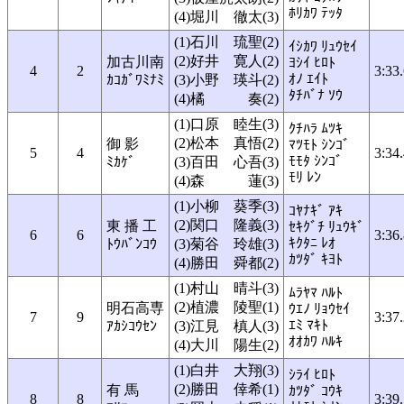
ﾎﾘｶﾜ ﾃｯﾀ
(4)堀川 徹太(3)
(1)石川 琉聖(2)
ｲｼｶﾜ ﾘｭｳｾｲ
(2)好井 寛人(2)
加古川南
ﾖｼｲ ﾋﾛﾄ
4
2
3:33
ｵﾉ ｴｲﾄ
ｶｺｶﾞﾜﾐﾅﾐ
(3)小野 瑛斗(2)
ﾀﾁﾊﾞﾅ ｿｳ
(4)橘 奏(2)
(1)口原 睦生(3)
ｸﾁﾊﾗ ﾑﾂｷ
(2)松本 真悟(2)
御 影
ﾏﾂﾓﾄ ｼﾝｺﾞ
5
4
3:34
ﾓﾓﾀ ｼﾝｺﾞ
ﾐｶｹﾞ
(3)百田 心吾(3)
ﾓﾘ ﾚﾝ
(4)森 蓮(3)
(1)小柳 葵季(3)
ｺﾔﾅｷﾞ ｱｷ
(2)関口 隆義(3)
東 播 工
ｾｷｸﾞﾁ ﾘｭｳｷﾞ
6
6
3:36
ｷｸﾀﾆ ﾚｵ
ﾄｳﾊﾞﾝｺｳ
(3)菊谷 玲雄(3)
ｶﾂﾀﾞ ｷﾖﾄ
(4)勝田 舜都(2)
(1)村山 晴斗(3)
ﾑﾗﾔﾏ ﾊﾙﾄ
(2)植濃 陵聖(1)
明石高専
ｳｴﾉ ﾘｮｳｾｲ
7
9
3:37
ｴﾐ ﾏｷﾄ
ｱｶｼｺｳｾﾝ
(3)江見 槙人(3)
ｵｵｶﾜ ﾊﾙｷ
(4)大川 陽生(2)
(1)白井 大翔(3)
ｼﾗｲ ﾋﾛﾄ
(2)勝田 倖希(1)
有 馬
ｶﾂﾀﾞ ｺｳｷ
8
8
3:39