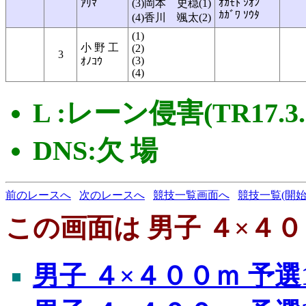
ｵｶﾓﾄ ｼｵﾝ
ｱﾘﾏ
(3)岡本 史穏(1)
ｶｶﾞﾜ ｿｳﾀ
(4)香川 颯太(2)
(1)
小 野 工
(2)
3
(3)
ｵﾉｺｳ
(4)
L :レーン侵害(TR17.3.3/
DNS:欠 場
前のレースへ
次のレースへ
競技一覧画面へ
競技一覧(開始
この画面は 男子 ４×４０
男子 ４×４００ｍ 予選