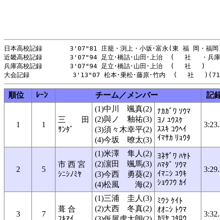
日本高校記録       3'07"81 庄籠・渕上・小坂･富永(東 福 岡・福岡) 
近畿高校記録       3'07"94 足立･橋詰･山田･上治  (　 社 　・兵庫)
兵庫高校記録       3'07"94 足立･橋詰･山田･上治  (　 社 　)     
順位
ﾚｰﾝ
チーム／メンバー
記
(1)中川 颯真(2)
ﾅｶｶﾞﾜ ｿｳﾏ
(2)與ノ 釉祐(3)
三 田
ﾖﾉ ﾕｳｽｹ
1
1
3:23
ｽｽｷ ｺｳﾍｲ
ｻﾝﾀﾞ
(3)須々木幸平(2)
ｲﾏｻｶ ﾘｮｳﾀ
(4)今坂 暸太(3)
(1)米澤 隼人(2)
ﾖﾈｻﾞﾜ ﾊﾔﾄ
(2)濵田 颯馬(3)
市 西 宮
ﾊﾏﾀﾞ ｿｳﾏ
2
5
3:29
ｲﾏﾆｼ ﾕｳｷ
ｼﾆｼﾉﾐﾔ
(3)今西 勇葵(2)
ｼｮｳﾌｳ ｶｲ
(4)松風 海(2)
(1)三浦 圭人(3)
ﾐｳﾗ ｹｲﾄ
(2)大西 冬真(2)
葺 合
ｵｵﾆｼ ﾄｳﾏ
3
7
3:32
ｶﾘﾔ ｺﾀﾛｳ
ﾌｷｱｲ
(3)仮屋虎太朗(2)