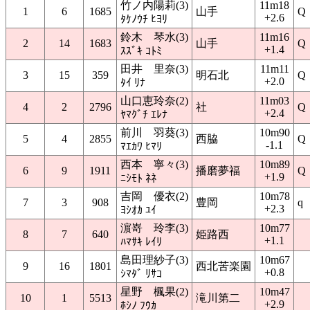
竹ノ内陽莉(3)
11m18
1
6
1685
山手
Q
+2.6
ﾀｹﾉｳﾁ ﾋﾖﾘ
鈴木 琴水(3)
11m16
2
14
1683
山手
Q
+1.4
ｽｽﾞｷ ｺﾄﾐ
田井 里奈(3)
11m11
3
15
359
明石北
Q
+2.0
ﾀｲ ﾘﾅ
山口恵玲奈(2)
11m03
4
2
2796
社
Q
+2.4
ﾔﾏｸﾞﾁ ｴﾚﾅ
前川 羽葵(3)
10m90
5
4
2855
西脇
Q
-1.1
ﾏｴｶﾜ ﾋﾏﾘ
西本 寧々(3)
10m89
6
9
1911
播磨夢福
Q
+1.9
ﾆｼﾓﾄ ﾈﾈ
吉岡 優衣(2)
10m78
7
3
908
豊岡
q
+2.3
ﾖｼｵｶ ﾕｲ
濵嵜 玲李(3)
10m77
8
7
640
姫路西
+1.1
ﾊﾏｻｷ ﾚｲﾘ
島田理紗子(3)
10m67
9
16
1801
西北苦楽園
+0.8
ｼﾏﾀﾞ ﾘｻｺ
星野 楓果(2)
10m47
10
1
5513
滝川第二
+2.9
ﾎｼﾉ ﾌｳｶ