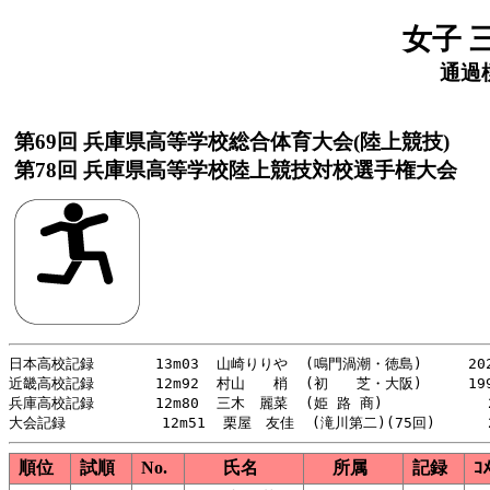
女子 
通過標
第69回 兵庫県高等学校総合体育大会(陸上競技)
第78回 兵庫県高等学校陸上競技対校選手権大会
日本高校記録       13m03  山崎りりや  (鳴門渦潮・徳島)  　　202
近畿高校記録       12m92  村山　　梢  (初　　芝・大阪)  　　199
兵庫高校記録       12m80  三木　麗菜  (姫 路 商)            2
順位
試順
No.
氏名
所属
記録
ｺ