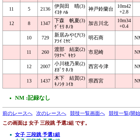
伊與田 晴(3)
10m42
11
5
2136
神戸鈴蘭台
+2.8
ｲﾖﾀ ﾊﾙ
下森 帆夏(3)
10m34
12
8
1347
加古川北
+0.4
ｹﾞﾓﾘ ﾎﾉｶ
新居みやび(3)
10
729
明石商
N
ｱﾗｲ ﾐﾔﾋﾞ
渡部 結楽(2)
11
260
市尼崎
N
ﾜﾀﾅﾍﾞ ｷｾﾗ
小川穂乃果(2)
12
2007
西宮今津
N
ｵｶﾞﾜ ﾎﾉｶ
木下 結賀(2)
13
1437
県西宮
N
ｷﾉｼﾀ ﾕｲｶ
NM :記録なし
前のレースへ
次のレースへ
競技一覧画面へ
競技一覧(開始
この画面は 女子 三段跳 予選2組 です。
女子 三段跳 予選1組