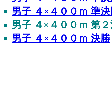
男子 ４×４００ｍ 準決
男子 ４×４００ｍ 第
男子 ４×４００ｍ 決勝