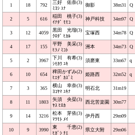
三好 佑奈(3)
1
18
792
御影
38m31
Q
ﾐﾖｼ ﾕﾅ
稲田 桃子(3)
2
5
616
神戸科技
34m97
Q
ｲﾅﾀﾞ ﾓﾓｺ
黒田 光瑠(3)
3
12
4059
宝塚西
34m78
Q
ｸﾛﾀﾞ ﾋｶﾙ
平野 美采(3)
4
17
155
洲本
34m73
Q
ﾋﾗﾉ ﾐｺﾄ
下川 有希(3)
5
2
3967
須磨東
33m67
q
ｼﾓｶﾜ ﾕｷ
稗田かずみ(2)
6
10
654
姫路西
32m52
q
ﾋｴﾀﾞ ｶｽﾞﾐ
横山 幸奈(3)
7
3
365
明石北
31m19
ﾖｺﾔﾏ ﾕｷﾅ
矢須 央栞(3)
8
11
1803
西北苦楽園
30m77
ﾔｽ ﾋﾛｶ
松本 芽依(3)
9
14
3216
伊丹西
29m09
ﾏﾂﾓﾄ ﾒｲ
東 千恵(2)
10
9
3990
県立大附
29m06
ﾋｶﾞｼ ﾁｴ