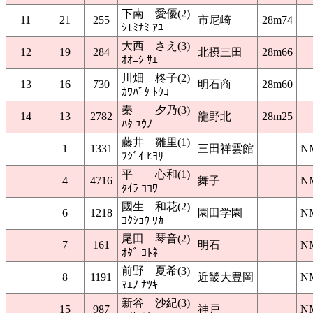
下南 愛優(2)
11
21
255
市尼崎
28m74
ｼﾓﾐﾅﾐ ｱﾕ
大西 さえ(3)
12
19
284
北摂三田
28m66
ｵｵﾆｼ ｻｴ
川畑 柊子(2)
13
16
730
明石商
28m60
ｶﾜﾊﾞﾀ ﾄｳｺ
秦 夕乃(3)
14
13
2782
龍野北
28m25
ﾊﾀ ﾕｳﾉ
藤井 雛里(1)
1
1331
三田祥雲館
N
ﾌｼﾞｲ ﾋﾖﾘ
平 心和(1)
4
4716
舞子
N
ﾀｲﾗ ｺｺﾜ
國生 和花(2)
6
1218
園田学園
N
ｺｸｼｮｳ ﾜｶ
尾田 琴音(2)
7
161
明石
N
ｵﾀﾞ ｺﾄﾈ
前野 夏希(3)
8
1191
近畿大豊岡
N
ﾏｴﾉ ﾅﾂｷ
新谷 沙紀(3)
15
987
神戸
N