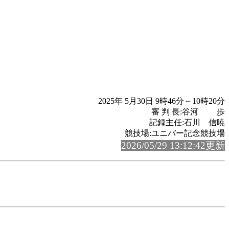
2025年 5月30日 9時46分～10時20分
審 判 長:谷河 歩
記録主任:石川 信暁
競技場:ユニバー記念競技場
2026/05/29 13:12:42更新