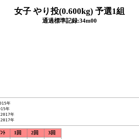
女子 やり投(0.600kg) 予選1組
通過標準記録:34m00
15年

15年

2017年

ﾒﾝﾄ
1回
2回
3回