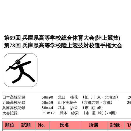
第69回 兵庫県高等学校総合体育大会(陸上競技)
第78回 兵庫県高等学校陸上競技対校選手権大会
日本高校記録       58m90  北口  榛花  (旭 川 東・北海道)    20
近畿高校記録       58m59  山下実花子  (京都共栄・京都)      20
兵庫高校記録       56m44  武本  紗栄  (市 尼 崎)            
順位
試順
No.
氏名
所属
記録
ｺ