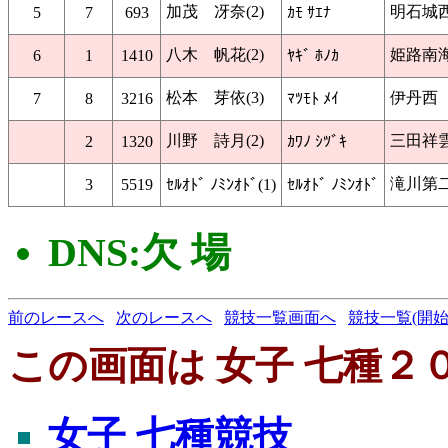
加茂 冴奈(2)
明石城
5
7
693
ｶﾓ ｻｴﾅ
八木 帆花(2)
姫路南
6
1
1410
ﾔｷﾞ ﾎﾉｶ
松本 芽依(3)
伊丹西
7
8
3216
ﾏﾂﾓﾄ ﾒｲ
川野 詩月(2)
三田祥
2
1320
ｶﾜﾉ ｼﾂﾞｷ
滝川第
3
5519
ｾﾙｵﾄﾞ ﾉﾐﾝｵﾄﾞ(1)
ｾﾙｵﾄﾞ ﾉﾐﾝｵﾄﾞ
DNS:欠 場
前のレースへ
次のレースへ
競技一覧画面へ
競技一覧(開始
この画面は 女子 七種２０
女子 七種競技