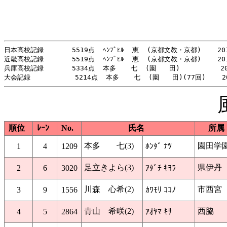
日本高校記録       5519点  ﾍﾝﾌﾟﾋﾙ  恵  (京都文教・京都)    201
近畿高校記録       5519点  ﾍﾝﾌﾟﾋﾙ  恵  (京都文教・京都)    201
兵庫高校記録       5334点  本多  　七  (園　　田)          20
順位
ﾚｰﾝ
No.
氏名
所属
本多 七(3)
園田学
1
4
1209
ﾎﾝﾀﾞ ﾅﾂ
足立きよら(3)
県伊丹
2
6
3020
ｱﾀﾞﾁ ｷﾖﾗ
川森 心希(2)
市西宮
3
9
1556
ｶﾜﾓﾘ ｺｺﾉ
青山 希咲(2)
西脇
4
5
2864
ｱｵﾔﾏ ｷｻ