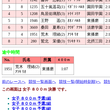
3
8
1235
五十嵐遥花(1)
ｲｶﾞﾗｼ ﾊﾙｶ
園田学園
2:
4
5
1208
鳥居佑璃那(3)
ﾄﾘｲ ﾕﾘﾅ
園田学園
2:
5
3
1946
王野 遥(3)
ｵｵﾉ ﾊﾙｶ
東播磨
2:
6
9
3669
桑田 夏希(1)
ｸﾜﾀﾞ ﾅﾂｷ
須磨学園
2:
7
4
1951
荒木 理緒(2)
ｱﾗｷ ﾘｵ
東播磨
2:
8
2
280
鷲北 茉優(3)
ﾜｼｷﾀ ﾏﾕ
北摂三田
2:
途中時間
No.
氏名
所属
４００ｍ
荒木 理緒(2)
1951
東播磨
1:07
ｱﾗｷ ﾘｵ
前のレースへ
競技一覧画面へ
競技一覧(開始時刻順)へ
競
この画面は 女子 ８００ｍ 決勝 です。
女子 ８００ｍ 予選1組
女子 ８００ｍ 予選2組
女子 ８００ｍ 予選3組