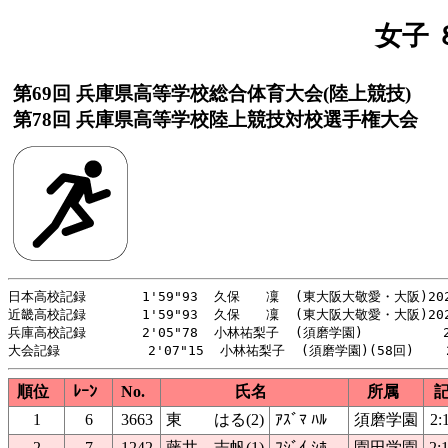
女子 
第69回 兵庫県高等学校総合体育大会(陸上競技)
第78回 兵庫県高等学校陸上競技対校選手権大会
日本高校記録       1'59"93  久保　　凜  (東大阪大敬愛・大阪)202
近畿高校記録       1'59"93  久保　　凜  (東大阪大敬愛・大阪)202
兵庫高校記録       2'05"78  小林祐梨子  (須磨学園)          2
順位
ﾚｰﾝ
No.
氏名
所属
1
6
3663
東 はる(2)
ｱｽﾞﾏ ﾊﾙ
須磨学園
2:
2
7
1242
藤井 志帆(1)
ﾌｼﾞｲ ｼﾎ
園田学園
2: