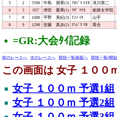
5
2
5598
中島 朋香(3)
ﾅｶｼﾞﾏ ﾄﾓｶ
滝川第二
6
3
937
津田 愛果(1)
ﾂﾀﾞ ﾏﾅｶ
姫路女学院
7
8
1688
平野 美紀(3)
ﾋﾗﾉ ﾐｷ
山手
8
9
1298
安藤 真歩(2)
ｱﾝﾄﾞｳ ﾏﾎ
葺合
=GR:大会ﾀｲ記録
前のレースへ
次のレースへ
競技一覧画面へ
競技一覧(開始
この画面は 女子 １００ｍ
女子 １００ｍ 予選1組
女子 １００ｍ 予選2組
女子 １００ｍ 予選3組