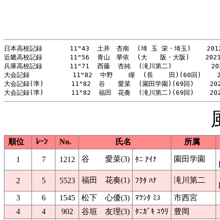
日本高校記録       11"43  土井　杏南  (埼 玉 栄・埼玉)    2012
近畿高校記録       11"56  青山　華依  (大　　阪・大阪)    2021
兵庫高校記録       11"71  西藤  杏純  (滝川第二)          202
大会記録           11"82  中野    瞳  (長    田)(60回)    2
大会記録(準)       11"82  谷　　愛菜  (園田学園)(69回)    202
順位
ﾚｰﾝ
No.
氏名
所属
谷 愛菜(3)
園田学園
1
7
1212
ﾀﾆ ｱｲﾅ
福田 花奏(1)
滝川第二
2
5
5523
ﾌｸﾀ ﾊﾅ
3
6
1545
松下 心優(3)
ﾏﾂｼﾀ ﾐﾕ
市西宮
4
4
902
谷垣 友理(3)
ﾀﾆｶﾞｷ ﾕｳﾘ
豊岡