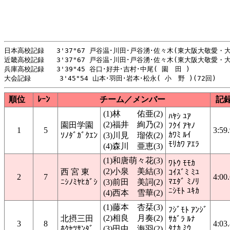
日本高校記録   3'37"67 戸谷温･川田･戸谷湧･佐々木(東大阪大敬愛・大阪
近畿高校記録   3'37"67 戸谷温･川田･戸谷湧･佐々木(東大阪大敬愛・大阪
兵庫高校記録   3'39"45 谷口･好井･吉村･中尾( 園　田 )   　　     
順位
ﾚｰﾝ
チーム／メンバー
記
(1)林 佑亜(2)
ﾊﾔｼ ﾕｱ
(2)福井 絢乃(2)
園田学園
ﾌｸｲ ｱﾔﾉ
1
5
3:59
ｶﾜﾐ ﾙｲ
ｿﾉﾀﾞｶﾞｸｴﾝ
(3)川見 瑠依(2)
ﾓﾘｶﾜ ｱｴﾗ
(4)森川 亜恵(3)
(1)和唐萌々花(3)
ﾜﾄｳ ﾓﾓｶ
(2)小泉 美結(3)
西 宮 東
ｺｲｽﾞﾐ ﾐﾕ
2
7
4:00
ﾏｴﾀﾞ ﾐﾉﾘ
ﾆｼﾉﾐﾔﾋｶﾞｼ
(3)前田 美詞(2)
ﾆｼﾓﾄ ﾕｷｶ
(4)西本 雪華(2)
(1)藤本 杏栞(3)
ﾌｼﾞﾓﾄ ｱﾝｼﾞ
(2)相良 月奏(2)
北摂三田
ｻｶﾞﾗ ﾙﾅ
3
8
4:03
ﾀﾅｶ ﾐｳ
ﾎｸｾﾂｻﾝﾀﾞ
(3)田中 海羽(2)