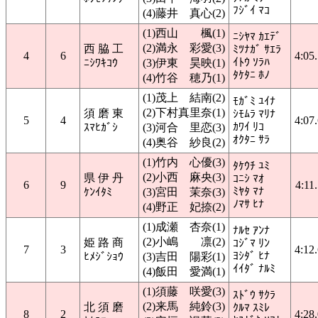
ﾌｼﾞｲ ﾏｺ
(4)藤井 真心(2)
(1)西山 楓(1)
ﾆｼﾔﾏ ｶｴﾃﾞ
(2)満永 彩愛(3)
西 脇 工
ﾐﾂﾅｶﾞ ｻｴﾗ
4
6
4:05
ｲﾄｳ ｿﾗﾊ
ﾆｼﾜｷｺｳ
(3)伊東 昊映(1)
ﾀｹﾀﾆ ﾎﾉ
(4)竹谷 穂乃(1)
(1)茂上 結南(2)
ﾓｶﾞﾐ ﾕｲﾅ
(2)下村真里奈(1)
須 磨 東
ｼﾓﾑﾗ ﾏﾘﾅ
5
4
4:07
ｶﾜｲ ﾘｺ
ｽﾏﾋｶﾞｼ
(3)河合 里恋(3)
ｵｸﾀﾆ ｻﾗ
(4)奥谷 紗良(2)
(1)竹内 心優(3)
ﾀｹｳﾁ ﾕﾐ
(2)小西 麻央(3)
県 伊 丹
ｺﾆｼ ﾏｵ
6
9
4:11
ﾐﾔﾀ ﾏﾅ
ｹﾝｲﾀﾐ
(3)宮田 茉奈(3)
ﾉﾏｻ ﾋﾅ
(4)野正 妃捺(2)
(1)成瀬 杏奈(1)
ﾅﾙｾ ｱﾝﾅ
(2)小嶋 凛(2)
姫 路 商
ｺｼﾞﾏ ﾘﾝ
7
3
4:12
ﾖｼﾀﾞ ﾋﾅ
ﾋﾒｼﾞｼｮｳ
(3)吉田 陽彩(1)
ｲｲﾀﾞ ﾅﾙﾐ
(4)飯田 愛満(1)
(1)須藤 咲愛(3)
ｽﾄﾞｳ ｻｸﾗ
(2)来馬 純鈴(3)
北 須 磨
ｸﾙﾏ ｽﾐﾚ
8
2
4:28