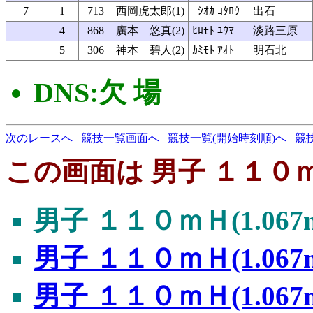
7
1
713
西岡虎太郎(1)
ﾆｼｵｶ ｺﾀﾛｳ
出石
4
868
廣本 悠真(2)
ﾋﾛﾓﾄ ﾕｳﾏ
淡路三原
5
306
神本 碧人(2)
ｶﾐﾓﾄ ｱｵﾄ
明石北
DNS:欠 場
次のレースへ
競技一覧画面へ
競技一覧(開始時刻順)へ
競
この画面は 男子 １１０ｍＨ
男子 １１０ｍＨ(1.067
男子 １１０ｍＨ(1.067
男子 １１０ｍＨ(1.067