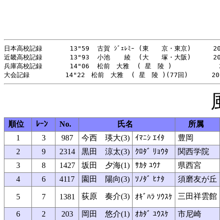
日本高校記録       13"59  古賀 ｼﾞｪﾚﾐｰ (東　　京・東京)  　  20
近畿高校記録       13"93  小池  　綾  (大　　塚・大阪) 　   20
兵庫高校記録       14"06  松前　大雅  ( 星　陵 )            2
順位
ﾚｰﾝ
No.
氏名
所属
1
3
987
今西 瑛大(3)
ｲﾏﾆｼ ｴｲﾀ
豊岡
2
9
2314
黒田 涼太(3)
ｸﾛﾀﾞ ﾘｮｳﾀ
関西学院
3
8
1427
坂田 夕海(1)
ｻｶﾀ ﾕｳﾅ
県西宮
4
6
4117
園田 陽向(3)
ｿﾉﾀﾞ ﾋﾅﾀ
須磨友が丘
荻原 奏介(3)
三田祥雲館
5
7
1381
ｵｷﾞﾊﾗ ｿｳｽｹ
6
2
203
岡田 悠介(1)
ｵｶﾀﾞ ﾕｳｽｹ
市尼崎