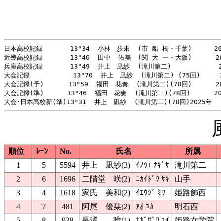
日本高校記録       13"34  小林　歩未  (市 船 橋・千葉)　    20
近畿高校記録       13"46  田中  佑美　(関 大 一・大阪)      20
兵庫高校記録       13"49  井上　凪紗  (滝川第二)            2
大会記録           13"70  井上　凪紗  (滝川第二) (75回)     2
大会記録(予)　　   13"59  福田　花奏  (滝川第二)(78回)      20
大会記録(準)　　　 13"46  福田　花奏  (滝川第二)(78回)      20
順位
ﾚｰﾝ
No.
氏名
所属
1
5
5594
井上 凪紗(3)
ｲﾉｳｴ ﾅｷﾞｻ
滝川第二
2
6
1696
二階堂 咲(2)
ﾆｶｲﾄﾞｳ ｻｷ
山手
3
4
1618
家氏 美和(2)
ｲｴｳｼﾞ ﾐﾜ
姫路飾西
4
7
481
阿尾 優栞(2)
ｱｵ ﾕｶ
明石西
5
8
938
長澤 唯(1)
ﾅｶﾞｻﾞﾜ ﾕｲ
姫路女学院