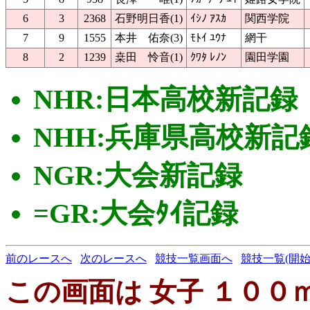
6
3
2368
石野明日香(1)
ｲｼﾉ ｱｽｶ
関西学院
7
9
1555
本井 佑奈(3)
ﾓﾄｲ ﾕｳﾅ
網干
8
2
1239
桒田 怜音(1)
ｸﾜﾀ ﾚﾉﾝ
園田学園
NHR:日本高校新記録
NHH:兵庫県高校新記
NGR:大会新記録
=GR:大会ﾀｲ記録
前のレースへ
次のレースへ
競技一覧画面へ
競技一覧(開始
この画面は 女子 １００ｍＨ