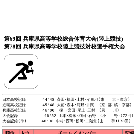
第69回 兵庫県高等学校総合体育大会(陸上競技)
第78回 兵庫県高等学校陸上競技対校選手権大会
日本高校記録       44"48 斉田･福田･上村･イヨバ(東　　京・東京)   
近畿高校記録       45"48 大前･森本･河野･井関  (京 都 橘・京都)  
兵庫高校記録       46"00  榎 ･宮田･尾上･三村　(夙　　川)        
大会記録           46"52 山本･松永･羽田･石野　(小　　野)(72回)
順位
ﾚｰﾝ
チーム／メンバー
記