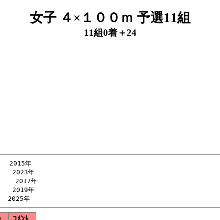
女子 ４×１００ｍ 予選11組
11組0着＋24
 2015年

  2023年

  2017年

　　2019年

録
ｺﾒﾝﾄ