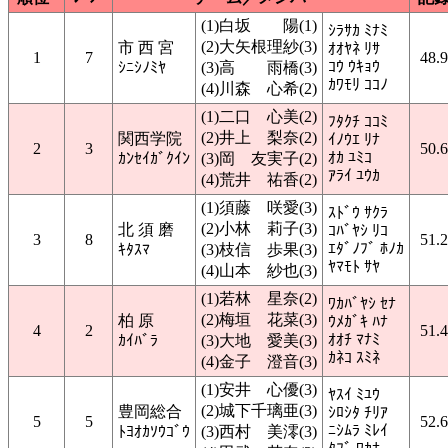
(1)白坂 陽(1)
ｼﾗｻｶ ﾐﾅﾐ
(2)大矢根理紗(3)
市 西 宮
ｵｵﾔﾈ ﾘｻ
1
7
48.
ｺｳ ｳｷｮｳ
ｼﾆｼﾉﾐﾔ
(3)高 雨橋(3)
ｶﾜﾓﾘ ｺｺﾉ
(4)川森 心希(2)
(1)二口 心美(2)
ﾌﾀｸﾁ ｺｺﾐ
(2)井上 梨奈(2)
関西学院
ｲﾉｳｴ ﾘﾅ
2
3
50.
ｵｶ ﾕﾐｺ
ｶﾝｾｲｶﾞｸｲﾝ
(3)岡 友実子(2)
ｱﾗｲ ﾕｳｶ
(4)荒井 祐香(2)
(1)須藤 咲愛(3)
ｽﾄﾞｳ ｻｸﾗ
(2)小林 莉子(3)
北 須 磨
ｺﾊﾞﾔｼ ﾘｺ
3
8
51.
ｴﾀﾞﾉﾌﾞ ﾎﾉｶ
ｷﾀｽﾏ
(3)枝信 歩果(3)
ﾔﾏﾓﾄ ｻﾔ
(4)山本 紗也(3)
(1)若林 星奈(2)
ﾜｶﾊﾞﾔｼ ｾﾅ
(2)梅垣 花菜(3)
柏 原
ｳﾒｶﾞｷ ﾊﾅ
4
2
51.
ｵｵﾁ ﾏﾅﾐ
ｶｲﾊﾞﾗ
(3)大地 愛美(3)
ｶﾈｺ ｽﾐﾈ
(4)金子 澄音(3)
(1)安井 心優(3)
ﾔｽｲ ﾐﾕｳ
(2)城下千璃亜(3)
豊岡総合
ｼﾛｼﾀ ﾁﾘｱ
5
5
52.
ﾆｼﾑﾗ ﾐﾚｲ
ﾄﾖｵｶｿｳｺﾞｳ
(3)西村 美澪(3)