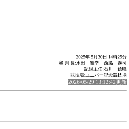
2025年 5月30日 14時25分
審 判 長:水田 雅幸 西脇 泰司
記録主任:石川 信暁
競技場:ユニバー記念競技場
2026/05/29 13:12:42更新