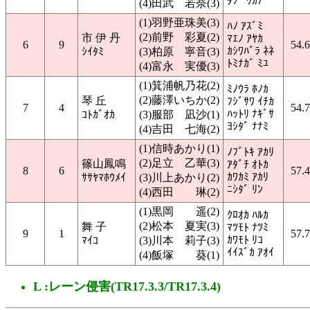
ﾀﾌﾞ ﾜｶﾅ
(4)田武 若奈(3)
(1)羽野亜珠美(3)
ﾊﾉ ｱｽﾞﾐ
(2)前野 彩夏(2)
市 伊 丹
ﾏｴﾉ ｱﾔｶ
6
9
54.
ｶｼﾜﾊﾞﾗ ﾈﾈ
ｼｲﾀﾐ
(3)柏原 寧音(3)
ﾄﾐﾅｶﾞ ﾐﾕ
(4)富永 実優(3)
(1)箕浦帆乃花(2)
ﾐﾉｳﾗ ﾎﾉｶ
(2)藤澤いちか(2)
琴 丘
ﾌｼﾞｻﾜ ｲﾁｶ
7
4
54.
ﾊｯﾄﾘ ﾅｷﾞｻ
ｺﾄｶﾞｵｶ
(3)服部 凪沙(1)
ﾖｼﾀﾞ ﾅﾅﾐ
(4)吉田 七海(2)
(1)信時あかり(1)
ﾉﾌﾞﾄｷ ｱｶﾘ
(2)足立 乙華(3)
篠山鳳鳴
ｱﾀﾞﾁ ｵﾄｶ
8
6
57.
ｶﾜｶﾐ ｱｶﾘ
ｻｻﾔﾏﾎｳﾒｲ
(3)川上あかり(2)
ﾆｼﾀﾞ ﾘﾝ
(4)西田 琳(2)
(1)黒岡 遥(2)
ｸﾛｵｶ ﾊﾙｶ
(2)松本 夏実(3)
舞 子
ﾏﾂﾓﾄ ﾅﾂﾐ
9
1
57.
ｶﾜﾓﾄ ﾘｺ
ﾏｲｺ
(3)川本 莉子(3)
ｲｲｽﾞｶ ｱｵｲ
(4)飯塚 葵(1)
L :レーン侵害(TR17.3.3/TR17.3.4)