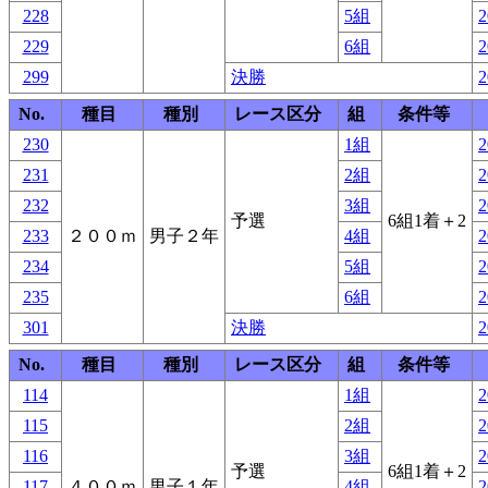
228
5組
2
229
6組
2
299
決勝
2
No.
種目
種別
レース区分
組
条件等
230
1組
2
231
2組
2
232
3組
2
予選
6組1着＋2
233
２００ｍ
男子２年
4組
2
234
5組
2
235
6組
2
301
決勝
2
No.
種目
種別
レース区分
組
条件等
114
1組
2
115
2組
2
116
3組
2
予選
6組1着＋2
117
４００ｍ
男子１年
4組
2