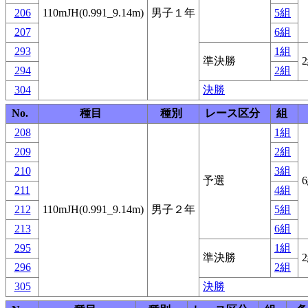
206
110mJH(0.991_9.14m)
男子１年
5組
207
6組
293
1組
準決勝
294
2組
304
決勝
No.
種目
種別
レース区分
組
208
1組
209
2組
210
3組
予選
211
4組
212
110mJH(0.991_9.14m)
男子２年
5組
213
6組
295
1組
準決勝
296
2組
305
決勝