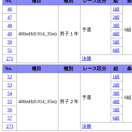
No.
種目
種別
レース区分
組
条
46
1組
47
2組
48
3組
予選
6組
49
400mH(0.914_35m)
男子１年
4組
50
5組
51
6組
271
決勝
No.
種目
種別
レース区分
組
条
52
1組
53
2組
54
3組
予選
6組
55
400mH(0.914_35m)
男子２年
4組
56
5組
57
6組
273
決勝