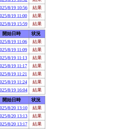
025/8/19 10:56
結果
025/8/19 11:00
結果
025/8/19 15:59
結果
開始日時
状況
025/8/19 11:06
結果
025/8/19 11:09
結果
025/8/19 11:13
結果
025/8/19 11:17
結果
025/8/19 11:21
結果
025/8/19 11:24
結果
025/8/19 16:04
結果
開始日時
状況
025/8/20 13:10
結果
025/8/20 13:13
結果
025/8/20 13:17
結果