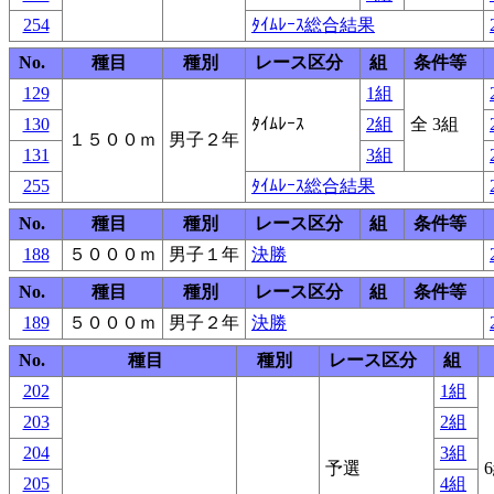
254
ﾀｲﾑﾚｰｽ総合結果
No.
種目
種別
レース区分
組
条件等
129
1組
130
ﾀｲﾑﾚｰｽ
2組
全 3組
１５００ｍ
男子２年
131
3組
255
ﾀｲﾑﾚｰｽ総合結果
No.
種目
種別
レース区分
組
条件等
188
５０００ｍ
男子１年
決勝
No.
種目
種別
レース区分
組
条件等
189
５０００ｍ
男子２年
決勝
No.
種目
種別
レース区分
組
202
1組
203
2組
204
3組
予選
205
4組