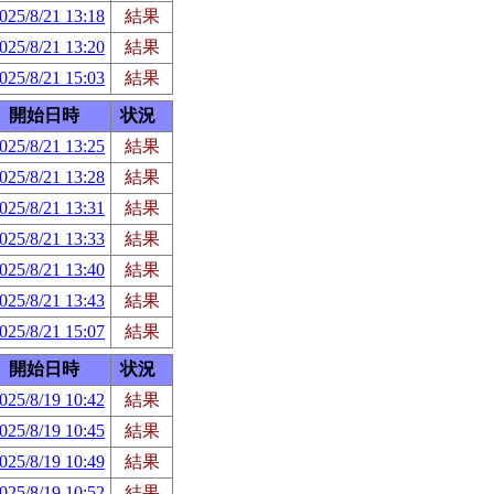
025/8/21 13:18
結果
025/8/21 13:20
結果
025/8/21 15:03
結果
開始日時
状況
025/8/21 13:25
結果
025/8/21 13:28
結果
025/8/21 13:31
結果
025/8/21 13:33
結果
025/8/21 13:40
結果
025/8/21 13:43
結果
025/8/21 15:07
結果
開始日時
状況
025/8/19 10:42
結果
025/8/19 10:45
結果
025/8/19 10:49
結果
025/8/19 10:52
結果