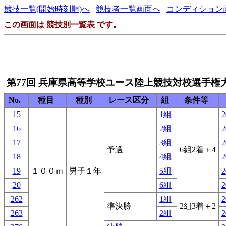
競技一覧(開始時刻順)へ
競技者一覧画面へ
コンディション
この画面は 競技別一覧表 です。
第77回 兵庫県高等学校ユース陸上競技対校選手権
No.
種目
種別
レース区分
組
条件等
15
1組
2
16
2組
2
17
3組
2
予選
6組2着＋4
18
4組
2
19
１００ｍ
男子１年
5組
2
20
6組
2
262
1組
2
準決勝
2組3着＋2
263
2組
2