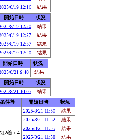
2025/8/19 12:16
結果
開始日時
状況
2025/8/19 12:20
結果
2025/8/19 12:27
結果
2025/8/19 12:37
結果
2025/8/19 12:20
結果
開始日時
状況
2025/8/21 9:40
結果
開始日時
状況
2025/8/21 10:05
結果
条件等
開始日時
状況
2025/8/21 11:50
結果
2025/8/21 11:52
結果
2025/8/21 11:55
結果
6組2着＋4
2025/8/21 11:58
結果