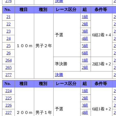
276
決勝
2
No.
種目
種別
レース区分
組
条件等
21
1組
2
22
2組
2
23
3組
2
予選
6組2着＋4
24
4組
2
25
１００ｍ
男子２年
5組
2
26
6組
2
264
1組
2
準決勝
2組3着＋2
265
2組
2
277
決勝
2
No.
種目
種別
レース区分
組
条件等
224
1組
2
225
2組
2
226
3組
2
予選
6組1着＋2
227
２００ｍ
男子１年
4組
2