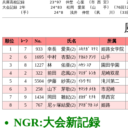
兵庫高校記録           23"97  仲埜　心葉  (市 西 宮) 　     2
大会記録 2年           24"83  松岡　愛菜  (山　　手)  (76回)2
順位
ﾚｰﾝ
No.
氏名
所属
1
7
933
幸長 愛美(2)
ﾕｷﾅｶﾞ ﾏﾅﾐ
姫路女学院
2
6
1695
中村 杏梨(2)
ﾅｶﾑﾗ ｱﾝﾘ
山手
3
8
1227
林 佑亜(2)
ﾊﾔｼ ﾕｱ
園田学園
4
2
322
前田 恋風(2)
ﾏｴﾀﾞ ﾚﾝｶ
尼崎双星
5
4
5504
伊藤 紗英(2)
ｲﾄｳ ｻｴ
滝川第二
6
3
258
山下 芽歌(2)
ﾔﾏｼﾀ ﾒｲｶ
市尼崎
7
9
1434
岡田 雛妃(2)
ｵｶﾀﾞ ﾋﾅｷ
県西宮
8
5
767
尼ヶ塚結愛(2)
ｱﾏｶﾞﾂｶ ﾕﾒ
姫路
NGR:大会新記録