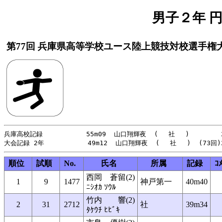
男子２年 円盤
第77回 兵庫県高等学校ユース陸上競技対校選手権
兵庫高校記録           55m09  山口翔輝夜  (　 社 　)        2
順位
試順
No.
氏名
所属
記録
ｺ
西岡 蒼留(2)
1
9
1477
神戸第一
40m40
ﾆｼｵｶ ｿｳﾙ
竹内 響(2)
2
31
2712
社
39m34
ﾀｹｳﾁ ﾋﾋﾞｷ