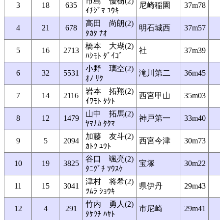
市島 優樹(2)
3
18
635
尼崎稲園
37m78
ｲﾁｼﾞﾏ ﾕｳｷ
高田 尚朗(2)
4
21
678
明石城西
37m57
ﾀｶﾀ ﾅｵ
橋本 大瑚(2)
5
16
2713
社
37m39
ﾊｼﾓﾄ ﾀﾞｲｺﾞ
小野 璃空(2)
6
32
5531
滝川第二
36m45
ｵﾉ ﾘｸ
岩本 拓翔(2)
7
14
2116
西宮甲山
35m03
ｲﾜﾓﾄ ﾀｸﾄ
山中 拓馬(2)
8
12
1479
神戸第一
33m40
ﾔﾏﾅｶ ﾀｸﾏ
加藤 友斗(2)
9
5
2094
西宮今津
30m73
ｶﾄｳ ﾕｳﾄ
谷口 颯亮(2)
10
19
3825
宝塚
30m22
ﾀﾆｸﾞﾁ ｿｳｽｹ
津村 将希(2)
11
15
3041
県伊丹
29m43
ﾂﾑﾗ ｼｮｳｷ
竹内 勇人(2)
12
4
291
市尼崎
29m41
ﾀｹｳﾁ ﾊﾔﾄ