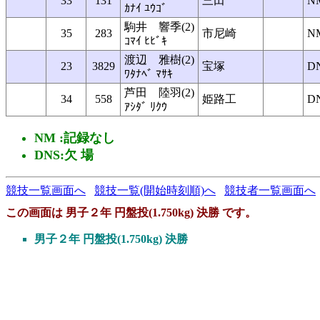
33
131
三田
N
ｶﾅｲ ﾕｳｺﾞ
駒井 響季(2)
35
283
市尼崎
N
ｺﾏｲ ﾋﾋﾞｷ
渡辺 雅樹(2)
23
3829
宝塚
D
ﾜﾀﾅﾍﾞ ﾏｻｷ
芦田 陸羽(2)
34
558
姫路工
D
ｱｼﾀﾞ ﾘｸｳ
NM :記録なし
DNS:欠 場
競技一覧画面へ
競技一覧(開始時刻順)へ
競技者一覧画面へ
この画面は 男子２年 円盤投(1.750kg) 決勝 です。
男子２年 円盤投(1.750kg) 決勝