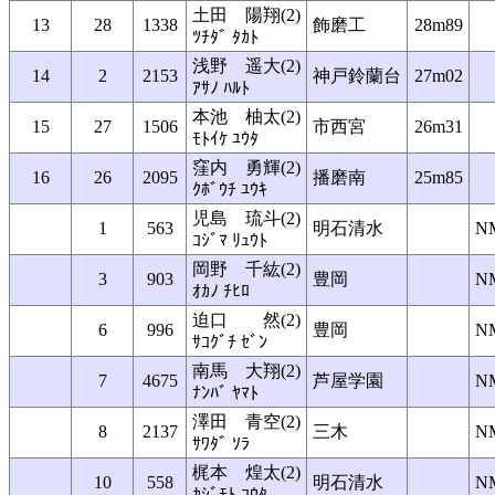
土田 陽翔(2)
13
28
1338
飾磨工
28m89
ﾂﾁﾀﾞ ﾀｶﾄ
浅野 遥大(2)
14
2
2153
神戸鈴蘭台
27m02
ｱｻﾉ ﾊﾙﾄ
本池 柚太(2)
15
27
1506
市西宮
26m31
ﾓﾄｲｹ ﾕｳﾀ
窪内 勇輝(2)
16
26
2095
播磨南
25m85
ｸﾎﾞｳﾁ ﾕｳｷ
児島 琉斗(2)
1
563
明石清水
N
ｺｼﾞﾏ ﾘｭｳﾄ
岡野 千紘(2)
3
903
豊岡
N
ｵｶﾉ ﾁﾋﾛ
迫口 然(2)
6
996
豊岡
N
ｻｺｸﾞﾁ ｾﾞﾝ
南馬 大翔(2)
7
4675
芦屋学園
N
ﾅﾝﾊﾞ ﾔﾏﾄ
澤田 青空(2)
8
2137
三木
N
ｻﾜﾀﾞ ｿﾗ
梶本 煌太(2)
10
558
明石清水
N
ｶｼﾞﾓﾄ ｺｳﾀ