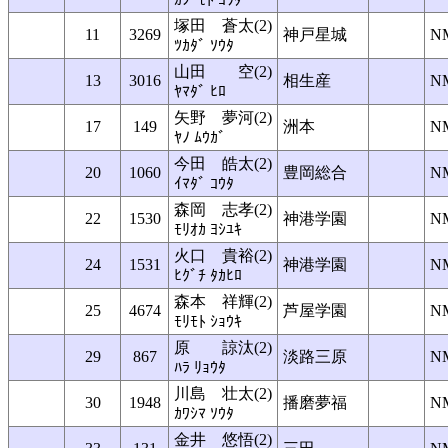
塚田 蒼太(2)
11
3269
神戸星城
N
ﾂｶﾀﾞ ｿｳﾀ
山田 空(2)
13
3016
相生産
N
ﾔﾏﾀﾞ ﾋﾛ
矢野 夢河(2)
17
149
洲本
N
ﾔﾉ ﾑｳｶﾞ
今田 皓太(2)
20
1060
豊岡総合
N
ｲﾏﾀﾞ ｺｳﾀ
森岡 志孝(2)
22
1530
神港学園
N
ﾓﾘｵｶ ﾖｼﾕｷ
火口 貴裕(2)
24
1531
神港学園
N
ﾋｸﾞﾁ ﾀｶﾋﾛ
森本 祥輝(2)
25
4674
芦屋学園
N
ﾓﾘﾓﾄ ｼｮｳｷ
原 諒汰(2)
29
867
淡路三原
N
ﾊﾗ ﾘｮｳﾀ
川島 壮太(2)
30
1948
播磨夢福
N
ｶﾜｼﾏ ｿｳﾀ
金井 悠悟(2)