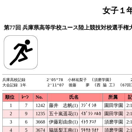
女子１年
第77回 兵庫県高等学校ユース陸上競技対校選手権
兵庫高校記録         2'05"78  小林祐梨子  (須磨学園)        2
順位
ﾚｰﾝ
No.
氏名
所属
1
7
1242
藤井 志帆(1)
ﾌｼﾞｲ ｼﾎ
園田学園
2:
2
9
1235
五十嵐遥花(1)
ｲｶﾞﾗｼ ﾊﾙｶ
園田学園
2:
3
6
3668
伊藤彩由奈(1)
ｲﾄｳ ｱﾕﾅ
須磨学園
2:
4
5
3674
脇坂梨王南(1)
ﾜｷｻｶ ﾘｵﾅ
須磨学園
2: