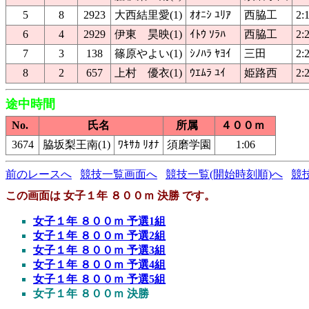
5
8
2923
大西結里愛(1)
ｵｵﾆｼ ﾕﾘｱ
西脇工
2:
6
4
2929
伊東 昊映(1)
ｲﾄｳ ｿﾗﾊ
西脇工
2:
7
3
138
篠原やよい(1)
ｼﾉﾊﾗ ﾔﾖｲ
三田
2:
8
2
657
上村 優衣(1)
ｳｴﾑﾗ ﾕｲ
姫路西
2:
途中時間
No.
氏名
所属
４００ｍ
3674
脇坂梨王南(1)
ﾜｷｻｶ ﾘｵﾅ
須磨学園
1:06
前のレースへ
競技一覧画面へ
競技一覧(開始時刻順)へ
競
この画面は 女子１年 ８００ｍ 決勝 です。
女子１年 ８００ｍ 予選1組
女子１年 ８００ｍ 予選2組
女子１年 ８００ｍ 予選3組
女子１年 ８００ｍ 予選4組
女子１年 ８００ｍ 予選5組
女子１年 ８００ｍ 決勝