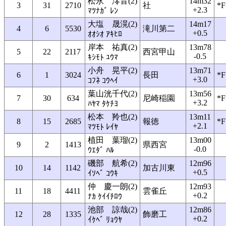
松永 澪音(2)
14m32
3
31
2710
社
*F
+2.3
ﾏﾂﾅｶﾞ ﾚﾝ
大塩 晟滉(2)
14m17
4
6
5530
滝川第二
+0.5
ｵｵｼｵ ｱｷﾋﾛ
岸本 祐真(2)
13m78
5
22
2117
西宮甲山
-0.5
ｷｼﾓﾄ ﾕｳﾏ
小舟 晃平(2)
13m71
6
1
3024
長田
*F
+3.0
ｺﾌﾈ ｺｳﾍｲ
葉山洸千代(2)
13m56
7
30
634
尼崎稲園
*F
+3.2
ﾊﾔﾏ ﾀｹﾁﾖ
松本 羚也(2)
13m11
8
15
2685
報徳
*F
+2.1
ﾏﾂﾓﾄ ﾚｲﾔ
植田 葉瑠(2)
13m00
9
2
1413
県西宮
-0.0
ｳｴﾀﾞ ﾊﾙ
磯部 航希(2)
12m96
10
14
1142
加古川東
+0.5
ｲｿﾍﾞ ｺｳｷ
仲 慶一朗(2)
12m93
11
18
4411
雲雀丘
+0.2
ﾅｶ ｹｲｲﾁﾛｳ
池部 諒哉(2)
12m86
12
28
1335
飾磨工
+0.2
ｲｹﾍﾞ ﾘｮｳﾔ