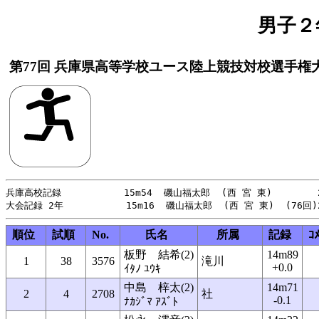
男子２
第77回 兵庫県高等学校ユース陸上競技対校選手権
兵庫高校記録           15m54  磯山福太郎  (西 宮 東)        2
順位
試順
No.
氏名
所属
記録
ｺ
板野 結希(2)
14m89
1
38
3576
滝川
+0.0
ｲﾀﾉ ﾕｳｷ
中島 梓太(2)
14m71
2
4
2708
社
-0.1
ﾅｶｼﾞﾏ ｱｽﾞﾄ