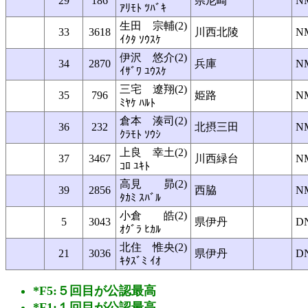
29
186
県尼崎
N
ｱﾘﾓﾄ ﾂﾊﾞｷ
生田 宗輔(2)
33
3618
川西北陵
N
ｲｸﾀ ｿｳｽｹ
伊沢 悠介(2)
34
2870
兵庫
N
ｲｻﾞﾜ ﾕｳｽｹ
三宅 遼翔(2)
35
796
姫路
N
ﾐﾔｹ ﾊﾙﾄ
倉本 湊司(2)
36
232
北摂三田
N
ｸﾗﾓﾄ ｿｳｼ
上良 幸土(2)
37
3467
川西緑台
N
ｺﾛ ﾕｷﾄ
高見 昴(2)
39
2856
西脇
N
ﾀｶﾐ ｽﾊﾞﾙ
小倉 皓(2)
5
3043
県伊丹
D
ｵｸﾞﾗ ﾋｶﾙ
北住 惟央(2)
21
3036
県伊丹
D
ｷﾀｽﾞﾐ ｲｵ
*F5:５回目が公認最高
*F1:１回目が公認最高