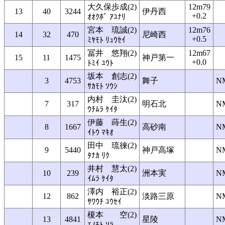
大久保歩成(2)
12m79
13
40
3244
伊丹西
+0.2
ｵｵｸﾎﾞ ｱﾕﾅﾘ
宮本 琉誠(2)
12m76
14
32
470
尼崎西
+0.5
ﾐﾔﾓﾄ ﾘｭｳｾｲ
冨井 悠翔(2)
12m67
15
11
1475
神戸第一
+0.0
ﾄﾐｲ ﾕｳﾄ
坂本 創志(2)
3
4753
舞子
N
ｻｶﾓﾄ ｿｳｼ
内村 圭汰(2)
7
317
明石北
N
ｳﾁﾑﾗ ｹｲﾀ
伊藤 蒔生(2)
8
1667
高砂南
N
ｲﾄｳ ﾏｷｵ
田中 琉徠(2)
9
5440
神戸高塚
N
ﾀﾅｶ ﾘｸ
井村 慧太(2)
10
239
洲本実
N
ｲﾑﾗ ｹｲﾀ
澤内 裕正(2)
12
862
淡路三原
N
ｻﾜｳﾁ ﾕｳｾｲ
榎本 空(2)
13
4841
星陵
N
ｴﾉﾓﾄ ｿﾗ