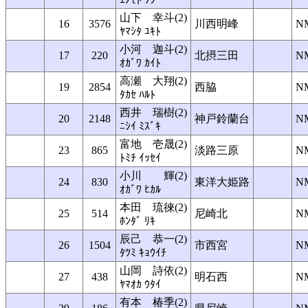
山下 幸斗(2)
16
3576
川西明峰
N
ﾔﾏｼﾀ ﾕｷﾄ
小河 迦斗(2)
17
220
北摂三田
N
ｵｶﾞﾜ ｶｲﾄ
高瀬 大翔(2)
19
2854
西脇
N
ﾀｶｾ ﾊﾙﾄ
西井 瑞樹(2)
20
2148
神戸鈴蘭台
N
ﾆｼｲ ﾐｽﾞｷ
富地 壱晟(2)
23
865
淡路三原
N
ﾄﾐﾁ ｲｯｾｲ
小川 輝(2)
24
830
東洋大姫路
N
ｵｶﾞﾜ ﾋｶﾙ
本田 琉徠(2)
25
514
尼崎北
N
ﾎﾝﾀﾞ ﾘｷ
辰己 恭一(2)
26
1504
市西宮
N
ﾀﾂﾐ ｷｮｳｲﾁ
山岡 詩依(2)
27
438
明石西
N
ﾔﾏｵｶ ｳﾀｲ
有本 椿季(2)