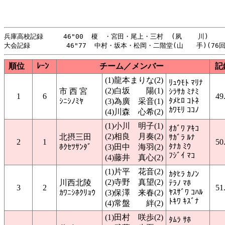
兵庫高校記録     46"00  榎　・宮田・尾上・三村  (夙    川)     
順位
ﾚｰﾝ
チーム／メンバー
記
(1)龍本まりな(2)
ﾘｭｳﾓﾄ ﾏﾘﾅ
(2)白坂 陽(1)
市 西 宮
ｼﾗｻｶ ﾐﾅﾐ
1
6
49
ﾀﾒﾋﾛ ｺﾄﾈ
ｼﾆｼﾉﾐﾔ
(3)為廣 采音(1)
ｶﾜﾓﾘ ｺｺﾉ
(4)川森 心希(2)
(1)小川 明子(1)
ｵｶﾞﾜ ｱｷｺ
(2)相良 月奏(2)
北摂三田
ｻｶﾞﾗ ﾙﾅ
2
1
50
ﾀﾅｶ ﾐｳ
ﾎｸｾﾂｻﾝﾀﾞ
(3)田中 海羽(2)
ﾌｼﾞｲ ﾏｺ
(4)藤井 真心(2)
(1)片平 花音(2)
ｶﾀﾋﾗ ｶﾉﾝ
(2)寺野 真望(2)
川西北陵
ﾃﾗﾉ ﾏﾎ
3
2
51
ﾔｽｻﾞﾜ ｺﾊﾙ
ｶﾜﾆｼﾎｸﾘｮｳ
(3)保澤 来春(2)
ﾄｷﾜ ｷｽﾞﾅ
(4)常盤 絆(2)
(1)田村 咲歩(2)
ﾀﾑﾗ ｻﾎ