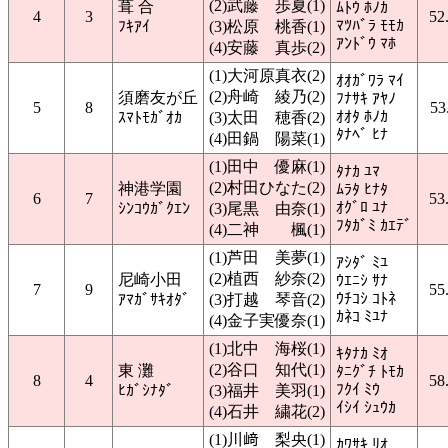
(2)武藤 歩夏(1)
葺 合
ﾑﾄｳ ﾎﾉｶ
4
3
52
ﾏﾂﾊﾞﾗ ﾓﾓｶ
ﾌｷｱｲ
(3)松原 桃香(1)
ｱﾝﾄﾞｳ ﾏﾎ
(4)安藤 真歩(2)
(1)大河原真衣(2)
ｵｵｶﾞﾜﾗ ﾏｲ
(2)舟崎 綾乃(2)
須磨友が丘
ﾌﾅｻｷ ｱﾔﾉ
5
8
53
ｵｵﾀ ﾎﾉｶ
ｽﾏﾄﾓｶﾞｵｶ
(3)太田 穂香(2)
ﾀﾅﾍﾞ ﾋﾅ
(4)田鍋 陽菜(1)
(1)田中 優麻(1)
ﾀﾅｶ ﾕﾏ
(2)村田ひなた(2)
神港学園
ﾑﾗﾀ ﾋﾅﾀ
6
7
53
ｵｸﾞﾛ ﾕﾅ
ｼﾝｺｳｶﾞｸｴﾝ
(3)尾黒 由奈(1)
ﾌﾀｶﾞﾐ ｶｴﾃﾞ
(4)二神 楓(1)
(1)芦田 美夢(1)
ｱｼﾀﾞ ﾐﾕ
(2)植西 紗奈(2)
尼崎小田
ｳｴﾆｼ ｻﾅ
7
9
55
ｳﾁｺｼ ｺﾄﾈ
ｱﾏｶﾞｻｷｵﾀﾞ
(3)打越 琴音(2)
ｶﾈｺ ﾐﾕﾅ
(4)金子実優奈(1)
(1)北中 海桜(1)
ｷﾀﾅｶ ﾐｵ
(2)谷口 知代(1)
東 灘
ﾀﾆｸﾞﾁ ﾄﾓｶ
8
4
58
ﾌｸｲ ﾐｳ
ﾋｶﾞｼﾅﾀﾞ
(3)福井 美羽(1)
ｲｼｲ ｼｭｳｶ
(4)石井 繍花(2)
(1)川﨑 梨央(1)
ｶﾜｻｷ ﾘｵ