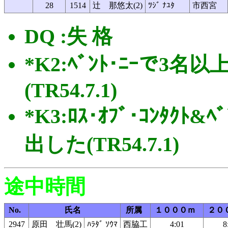
28
1514
辻 那悠太(2)
ﾂｼﾞ ﾅﾕﾀ
市西宮
DQ :失 格
*K2:ﾍﾞﾝﾄ･ﾆｰで3名以
(TR54.7.1)
*K3:ﾛｽ･ｵﾌﾞ･ｺﾝﾀｸﾄ
出した(TR54.7.1)
途中時間
No.
氏名
所属
１０００ｍ
２０
2947
原田 壮馬(2)
ﾊﾗﾀﾞ ｿｳﾏ
西脇工
4:01
8