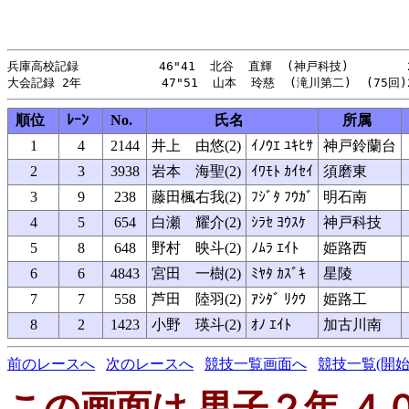
兵庫高校記録           46"41  北谷  直輝  (神戸科技)        2
順位
ﾚｰﾝ
No.
氏名
所属
1
4
2144
井上 由悠(2)
ｲﾉｳｴ ﾕｷﾋｻ
神戸鈴蘭台
2
3
3938
岩本 海聖(2)
ｲﾜﾓﾄ ｶｲｾｲ
須磨東
3
9
238
藤田楓右我(2)
ﾌｼﾞﾀ ﾌｳｶﾞ
明石南
4
5
654
白瀬 耀介(2)
ｼﾗｾ ﾖｳｽｹ
神戸科技
5
8
648
野村 映斗(2)
ﾉﾑﾗ ｴｲﾄ
姫路西
6
6
4843
宮田 一樹(2)
ﾐﾔﾀ ｶｽﾞｷ
星陵
7
7
558
芦田 陸羽(2)
ｱｼﾀﾞ ﾘｸｳ
姫路工
8
2
1423
小野 瑛斗(2)
ｵﾉ ｴｲﾄ
加古川南
前のレースへ
次のレースへ
競技一覧画面へ
競技一覧(開始
この画面は 男子２年 ４０