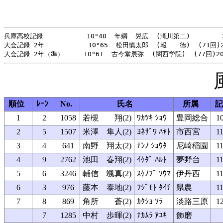
兵庫高校記録           10"40  年綱  晃広  (滝川第二)        2
大会記録 2年           10"65  松田慎太郎  (報　　徳)  (71回)2
順位
ﾚｰﾝ
No.
氏名
所属
記
1
2
1058
若槻 翔(2)
ﾜｶﾂｷ ｼｮｳ
豊岡総合
10
2
5
1507
米澤 隼人(2)
ﾖﾈｻﾞﾜ ﾊﾔﾄ
市西宮
11
3
4
641
南野 翔太(2)
ﾅﾝﾉ ｼｮｳﾀ
尼崎稲園
11
4
9
2762
池田 春翔(2)
ｲｹﾀﾞ ﾊﾙﾄ
夢野台
11
5
6
3246
輔信 颯真(2)
ｽｹﾉﾌﾞ ｿｳﾏ
伊丹西
11
6
3
976
藤本 泰地(2)
ﾌｼﾞﾓﾄ ﾀｲﾁ
県農
11
7
8
869
角所 蒼(2)
ｶｸｼｮ ｿﾗ
淡路三原
12
7
1285
中村 歩暉(2)
ﾅｶﾑﾗ ｱﾕｷ
飾磨