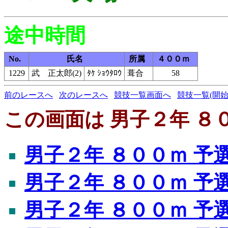
途中時間
No.
氏名
所属
４００ｍ
1229
武 正太郎(2)
ﾀｹ ｼｮｳﾀﾛｳ
葺合
58
前のレースへ
次のレースへ
競技一覧画面へ
競技一覧(開始
この画面は 男子２年 ８０
男子２年 ８００ｍ 予
男子２年 ８００ｍ 予
男子２年 ８００ｍ 予