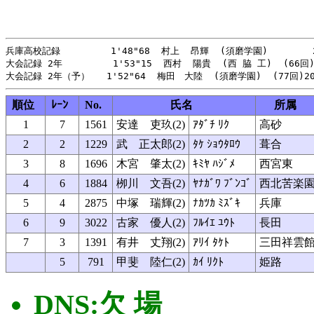
兵庫高校記録         1'48"68  村上  昂輝  (須磨学園)        2
大会記録 2年         1'53"15  西村  陽貴  (西 脇 工)  (66回)
順位
ﾚｰﾝ
No.
氏名
所属
1
7
1561
安達 吏玖(2)
ｱﾀﾞﾁ ﾘｸ
高砂
2
2
1229
武 正太郎(2)
ﾀｹ ｼｮｳﾀﾛｳ
葺合
3
8
1696
木宮 肇太(2)
ｷﾐﾔ ﾊｼﾞﾒ
西宮東
4
6
1884
栁川 文吾(2)
ﾔﾅｶﾞﾜ ﾌﾞﾝｺﾞ
西北苦楽
5
4
2875
中塚 瑞輝(2)
ﾅｶﾂｶ ﾐｽﾞｷ
兵庫
6
9
3022
古家 優人(2)
ﾌﾙｲｴ ﾕｳﾄ
長田
7
3
1391
有井 丈翔(2)
ｱﾘｲ ﾀｹﾄ
三田祥雲
5
791
甲斐 陸仁(2)
ｶｲ ﾘｸﾄ
姫路
DNS:欠 場