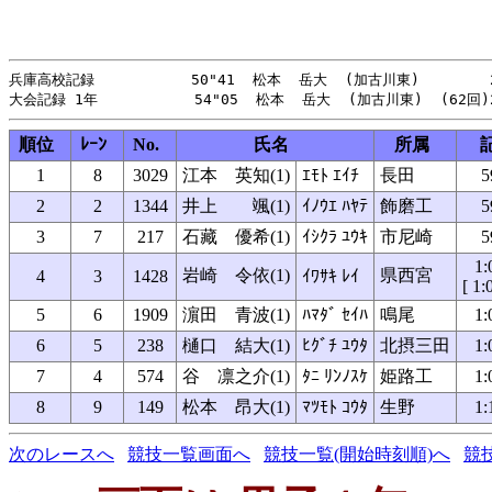
兵庫高校記録           50"41  松本  岳大  (加古川東)        2
順位
ﾚｰﾝ
No.
氏名
所属
1
8
3029
江本 英知(1)
ｴﾓﾄ ｴｲﾁ
長田
5
2
2
1344
井上 颯(1)
ｲﾉｳｴ ﾊﾔﾃ
飾磨工
5
3
7
217
石藏 優希(1)
ｲｼｸﾗ ﾕｳｷ
市尼崎
5
1:
岩崎 令依(1)
県西宮
4
3
1428
ｲﾜｻｷ ﾚｲ
[ 1:
5
6
1909
濵田 青波(1)
ﾊﾏﾀﾞ ｾｲﾊ
鳴尾
1:
6
5
238
樋口 結大(1)
ﾋｸﾞﾁ ﾕｳﾀ
北摂三田
1:
7
4
574
谷 凛之介(1)
ﾀﾆ ﾘﾝﾉｽｹ
姫路工
1:
8
9
149
松本 昂大(1)
ﾏﾂﾓﾄ ｺｳﾀ
生野
1:
次のレースへ
競技一覧画面へ
競技一覧(開始時刻順)へ
競