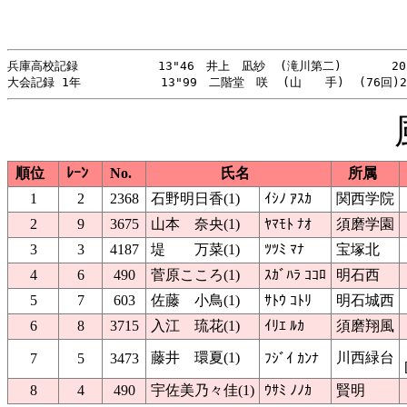
兵庫高校記録           13"46　井上　凪紗  (滝川第二) 　　　 202
順位
ﾚｰﾝ
No.
氏名
所属
1
2
2368
石野明日香(1)
ｲｼﾉ ｱｽｶ
関西学院
2
9
3675
山本 奈央(1)
ﾔﾏﾓﾄ ﾅｵ
須磨学園
3
3
4187
堤 万菜(1)
ﾂﾂﾐ ﾏﾅ
宝塚北
4
6
490
菅原こころ(1)
ｽｶﾞﾊﾗ ｺｺﾛ
明石西
5
7
603
佐藤 小鳥(1)
ｻﾄｳ ｺﾄﾘ
明石城西
6
8
3715
入江 琉花(1)
ｲﾘｴ ﾙｶ
須磨翔風
藤井 環夏(1)
川西緑台
7
5
3473
ﾌｼﾞｲ ｶﾝﾅ
8
4
490
宇佐美乃々佳(1)
ｳｻﾐ ﾉﾉｶ
賢明