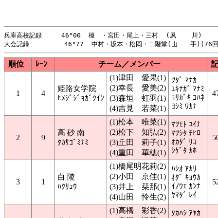
兵庫高校記録     46"00  榎　・宮田・尾上・三村  (夙    川)     
順位
ﾚｰﾝ
チーム／メンバー
(1)津田 愛果(1)
ﾂﾀﾞ ﾏﾅｶ
(2)幸長 愛美(2)
姫路女学院
ﾕｷﾅｶﾞ ﾏﾅﾐ
1
4
4
ﾓﾘｶﾞｷ ｺﾊﾈ
ﾋﾒｼﾞｼﾞｮｶﾞｸｲﾝ
(3)森垣 虹羽(1)
ﾖｼﾐ ﾜｶﾅ
(4)吉見 若菜(1)
(1)松本 唯菜(1)
ﾏﾂﾓﾄ ﾕｲﾅ
(2)松下 知弘(2)
高 砂 南
ﾏﾂｼﾀ ﾁﾋﾛ
2
9
5
ｵｶﾀﾞ ﾘｺ
ﾀｶｻｺﾞﾐﾅﾐ
(3)丘田 莉子(1)
ｼｹﾞﾀ ｶﾎ
(4)重田 華穂(1)
(1)橋尾明花莉(2)
ﾊｼｵ ｱｶﾘ
(2)小田 京佳(1)
白 陵
ｵﾀﾞ ｷｮｳｶ
3
1
5
ｲﾉｳｴ ｶﾝﾅ
ﾊｸﾘｮｳ
(3)井上 栞那(1)
ﾔﾏﾀﾞ ﾚｲ
(4)山田 怜生(2)
(1)高橋 彩香(2)
ﾀｶﾊｼ ｱﾔｶ