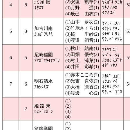
(2)安垣 颯華(2)
北 須 磨
ﾔｽｶﾞｷ ｿﾖｶ
4
8
5
ﾂｷﾉ ﾊﾙｶ
ｷﾀｽﾏ
(3)月野 遥(1)
ﾀﾂﾐ ﾕｲ
(4)辰己 由衣(2)
(1)山本 夢羽(2)
ﾔﾏﾓﾄ ﾕﾒﾊ
(2)竹歳さくら(1)
加古川南
ﾀｹﾄｼ ｻｸﾗ
5
3
5
ﾀﾁﾊﾞﾅ ﾘｻ
ｶｺｶﾞﾜﾐﾅﾐ
(3)橘 里紗(2)
ﾜﾀﾅﾍﾞ ﾊﾂﾈ
(4)渡邉 初音(1)
(1)秋山 結南(1)
ｱｷﾔﾏ ﾕﾅ
(2)田畑 優樹(2)
尼崎稲園
ﾀﾊﾞﾀ ﾕｳｷ
6
5
5
ﾑﾗｶﾐ ｽｽﾞﾅ
ｱﾏｶﾞｻｷｲﾅｿﾞﾉ
(3)村上 涼菜(1)
ｲﾀﾞ ｱﾔﾉ
(4)井田 彩希(1)
(1)赤木こころ(2)
ｱｶｷﾞ ｺｺﾛ
(2)光吉 真依(2)
明石清水
ﾐﾂﾖｼ ﾏｲ
7
6
5
ｵｵﾊｼ ﾘﾝｶ
ｱｶｼｼﾐｽﾞ
(3)大橋 凛香(2)
ﾜﾀﾅﾍﾞ ｺｺﾛ
(4)渡邊 心(2)
(1)
姫 路 東
(2)
2
(3)
ﾋﾒｼﾞﾋｶﾞｼ
(4)
(1)
須磨学園
(2)