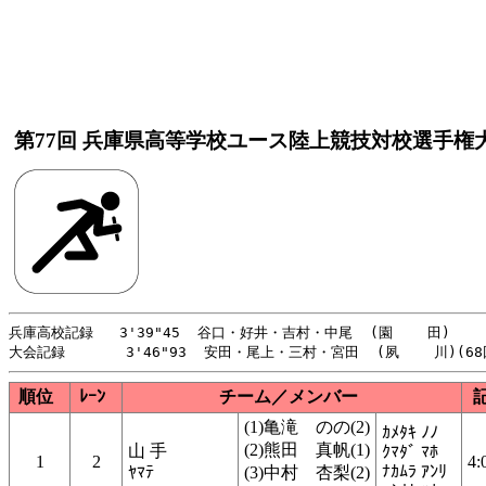
第77回 兵庫県高等学校ユース陸上競技対校選手権
兵庫高校記録   3'39"45  谷口・好井・吉村・中尾  (園    田)     
順位
ﾚｰﾝ
チーム／メンバー
(1)亀滝 のの(2)
ｶﾒﾀｷ ﾉﾉ
(2)熊田 真帆(1)
山 手
ｸﾏﾀﾞ ﾏﾎ
1
2
4:
ﾅｶﾑﾗ ｱﾝﾘ
ﾔﾏﾃ
(3)中村 杏梨(2)