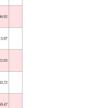
06.92
15.97
22.03
43.72
59.47