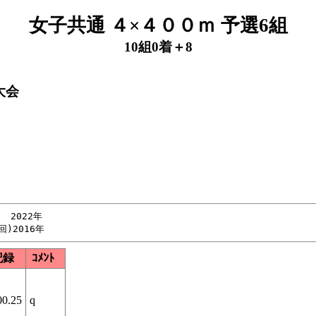
女子共通 ４×４００ｍ 予選6組
10組0着＋8
大会
 2022年

記録
ｺﾒﾝﾄ
00.25
q