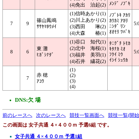
ﾒﾝﾃﾞ ﾉﾌﾞｷ
(4)免出 治起(2)
(1)信時あかり(1)
ﾉﾌﾞﾄｷ ｱｶﾘ
(2)川上あかり(2)
篠山鳳鳴
ｶﾜｶﾐ ｱｶﾘ
7
9
5:
ﾆｼﾀﾞ ﾘﾝ
ｻｻﾔﾏﾎｳﾒｲ
(3)西田 琳(2)
ｵｵﾓﾘ ﾂﾊﾞｷ
(4)大森 椿(1)
(1)谷口 知代(1)
ﾀﾆｸﾞﾁ ﾄﾓｶ
(2)北中 海桜(1)
東 灘
ｷﾀﾅｶ ﾐｵ
8
6
5:
ﾌｸｲ ﾐｳ
ﾋｶﾞｼﾅﾀﾞ
(3)福井 美羽(1)
ｲｼｲ ｼｭｳｶ
(4)石井 繍花(2)
(1)
赤 穂
(2)
7
(3)
ｱｺｳ
(4)
DNS:欠 場
前のレースへ
次のレースへ
競技一覧画面へ
競技一覧(開始
この画面は 女子共通 ４×４００ｍ 予選6組 です。
女子共通 ４×４００ｍ 予選1組