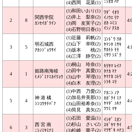
ﾆｼｵｶ ﾊﾅ
(4)西岡 花菜(1)
(1)和田いおり(1)
ﾜﾀﾞ ｲｵﾘ
(2)井上 梨奈(2)
関西学院
ｲﾉｳｴ ﾘﾅ
2
8
4:
ｵｶ ﾕﾐｺ
ｶﾝｾｲｶﾞｸｲﾝ
(3)岡 友実子(2)
ｲｼﾉ ｱｽｶ
(4)石野明日香(1)
(1)近藤 莉帆(2)
ｺﾝﾄﾞｳ ﾘﾎ
(2)山下 幸咲(2)
明石城西
ﾔﾏｼﾀ ﾐｻｷ
3
5
4:
ｻｶﾓﾄ ﾓﾓ
ｱｶｼｼﾞｮｳｻｲ
(3)坂本 桃(2)
ﾐｻﾜ ｼｽﾞｸ
(4)三澤 静空(2)
(1)桐山 玲奈(1)
ｷﾘﾔﾏ ﾚｲﾅ
(2)田中 真愛(1)
姫路南海稜
ﾀﾅｶ ﾏﾅ
4
1
4:
ﾔﾏﾅｶ ｺﾄﾘ
ﾋﾒｼﾞﾐﾅﾐｶｲﾘｮｳ
(3)山中 琴理(1)
ｼﾗｷ ﾕﾘ
(4)白木 友理(2)
(1)中西 乃愛(2)
ﾅｶﾆｼ ﾉｱ
(2)加岳井美那(1)
神 港 橘
ｶｶﾞｸｲ ﾐﾅ
5
4
4:
ﾔﾏﾀﾞ ﾕｷﾅ
ｼﾝｺｳﾀﾁﾊﾞﾅ
(3)山田裕希奈(1)
ﾂﾂﾐ ﾏﾔ
(4)筒見 真矢(2)
(1)石田 愛温(1)
ｲｼﾀﾞ ﾐｵﾝ
(2)杉山 さい(2)
西 宮 南
ｽｷﾞﾔﾏ ｻｲ
6
3
4:
ﾏﾂｻﾞｷ ﾊﾅｺ
ﾆｼﾉﾐﾔﾐﾅﾐ
(3)松崎 華子(2)