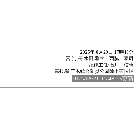
2025年 8月20日 17時48分
審 判 長:水田 雅幸・西脇 泰司
記録主任:石川 信暁
競技場:三木総合防災公園陸上競技場
2025/08/21 15:48:23更新