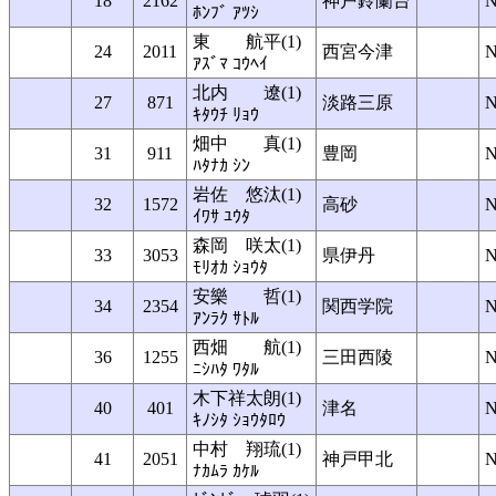
18
2162
神戸鈴蘭台
ﾎﾝﾌﾞ ｱﾂｼ
東 航平(1)
24
2011
西宮今津
ｱｽﾞﾏ ｺｳﾍｲ
北内 遼(1)
27
871
淡路三原
ｷﾀｳﾁ ﾘｮｳ
畑中 真(1)
31
911
豊岡
ﾊﾀﾅｶ ｼﾝ
岩佐 悠汰(1)
32
1572
高砂
ｲﾜｻ ﾕｳﾀ
森岡 咲太(1)
33
3053
県伊丹
ﾓﾘｵｶ ｼｮｳﾀ
安樂 哲(1)
34
2354
関西学院
ｱﾝﾗｸ ｻﾄﾙ
西畑 航(1)
36
1255
三田西陵
ﾆｼﾊﾀ ﾜﾀﾙ
木下祥太朗(1)
40
401
津名
ｷﾉｼﾀ ｼｮｳﾀﾛｳ
中村 翔琉(1)
41
2051
神戸甲北
ﾅｶﾑﾗ ｶｹﾙ