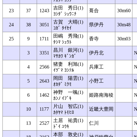
吉田 秀日(1)
23
37
1243
葺合
30m60
ﾖｼﾀﾞ ｼｭｳﾆﾁ
古賀 大晴(1)
24
38
3051
県伊丹
30m48
ｺｶﾞ ﾀｲｾｲ
田嶋 秀飛(1)
25
9
1711
香寺
30m03
ﾀｼﾏ ｼｭｳﾄ
昌川 銀河(1)
3
3351
伊丹北
ﾏｻｶﾜ ｷﾞﾝｶﾞ
猪妻 利旭(1)
4
2566
兵庫工
ｲﾂﾞﾏ ﾖｼﾃﾙ
岡田 陽雲(1)
5
2643
小野工
ｵｶﾀﾞ ﾐｸﾓ
神野 一颯(1)
6
1462
姫路南海稜
ｶﾝﾉ ｲﾌﾞｷ
片山 智広(1)
10
1177
近畿大豊岡
ｶﾀﾔﾏ ﾄﾓﾋﾛ
土居 祐貴(1)
13
2527
仁川
ﾄﾞｲ ﾕｳｷ
本部 敦史(1)