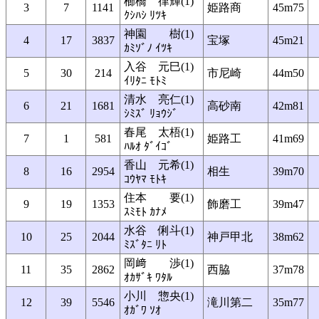
櫛橋 律輝(1)
3
7
1141
姫路商
45m75
ｸｼﾊｼ ﾘﾂｷ
神園 樹(1)
4
17
3837
宝塚
45m21
ｶﾐｿﾞﾉ ｲﾂｷ
入谷 元巳(1)
5
30
214
市尼崎
44m50
ｲﾘﾀﾆ ﾓﾄﾐ
清水 亮仁(1)
6
21
1681
高砂南
42m81
ｼﾐｽﾞ ﾘｮｳｼﾞ
春尾 太梧(1)
7
1
581
姫路工
41m69
ﾊﾙｵ ﾀﾞｲｺﾞ
香山 元希(1)
8
16
2954
相生
39m70
ｺｳﾔﾏ ﾓﾄｷ
住本 要(1)
9
19
1353
飾磨工
39m47
ｽﾐﾓﾄ ｶﾅﾒ
水谷 俐斗(1)
10
25
2044
神戸甲北
38m62
ﾐｽﾞﾀﾆ ﾘﾄ
岡﨑 渉(1)
11
35
2862
西脇
37m78
ｵｶｻﾞｷ ﾜﾀﾙ
小川 惣央(1)
12
39
5546
滝川第二
35m77
ｵｶﾞﾜ ｿｵ