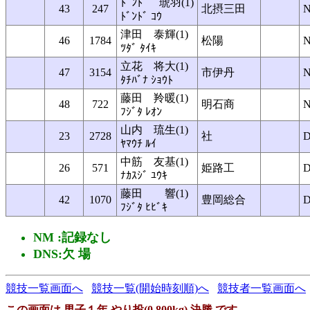
ﾄﾞﾝﾄﾞ 琥羽(1)
43
247
北摂三田
ﾄﾞﾝﾄﾞ ｺｳ
津田 泰輝(1)
46
1784
松陽
ﾂﾀﾞ ﾀｲｷ
立花 将大(1)
47
3154
市伊丹
ﾀﾁﾊﾞﾅ ｼｮｳﾄ
藤田 羚暖(1)
48
722
明石商
ﾌｼﾞﾀ ﾚｵﾝ
山内 琉生(1)
23
2728
社
ﾔﾏｳﾁ ﾙｲ
中筋 友基(1)
26
571
姫路工
ﾅｶｽｼﾞ ﾕｳｷ
藤田 響(1)
42
1070
豊岡総合
ﾌｼﾞﾀ ﾋﾋﾞｷ
NM :記録なし
DNS:欠 場
競技一覧画面へ
競技一覧(開始時刻順)へ
競技者一覧画面へ
この画面は 男子１年 やり投(0.800kg) 決勝 です。