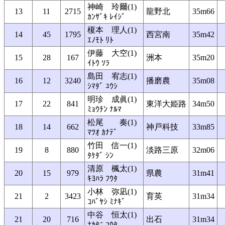
神崎 玲爾(1)
13
11
2715
龍野北
35m66
ｶﾝｻﾞｷ ﾚｲｼﾞ
榎本 理人(1)
14
45
1795
西宮南
35m42
ｴﾉﾓﾄ ﾘﾄ
伊藤 大空(1)
15
28
167
洲本
35m20
ｲﾄｳ ｿﾗ
島田 宥志(1)
16
12
3240
播磨農
35m08
ｼﾏﾀﾞ ﾕｳｼ
明珍 成眞(1)
17
22
841
東洋大姫路
34m50
ﾐｮｳﾁﾝ ﾅﾙﾏ
松尾 奏(1)
18
14
662
神戸科技
33m85
ﾏﾂｵ ｶﾅﾃﾞ
竹田 信一(1)
19
8
880
淡路三原
32m06
ﾀｹﾀﾞ ｼﾝ
清原 楓太(1)
20
15
979
県農
31m41
ｷﾖﾊﾗ ﾌｳﾀ
小林 弥凪(1)
21
2
3423
育英
31m34
ｺﾊﾞﾔｼ ﾐﾅｷﾞ
中谷 恒太(1)
21
20
716
出石
31m34
ﾅｶﾀﾆ ｺｳﾀ