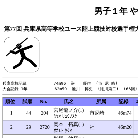
男子１年 やり
第77回 兵庫県高等学校ユース陸上競技対校選手権
兵庫高校記録           74m96  巌　　優作  (市 尼 崎)        2
順位
試順
No.
氏名
所属
記録
宮尾龍ノ介(1)
1
44
204
市尼崎
46m74
ﾐﾔｵ ﾘｭｳﾉｽｹ
岡本 拓真(1)
2
29
2720
社
46m20
ｵｶﾓﾄ ﾀｸﾏ