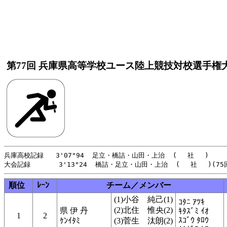
第77回 兵庫県高等学校ユース陸上競技対校選手権
兵庫高校記録   3'07"94  足立・橋詰・山田・上治  (　 社 　) 　   
順位
ﾚｰﾝ
チーム／メンバー
(1)小谷 純己(1)
ｺﾀﾆ ｱﾂｷ
(2)北住 惟央(2)
県 伊 丹
ｷﾀｽﾞﾐ ｲｵ
1
2
ｽｺﾞｳ ﾀﾛｳ
ｹﾝｲﾀﾐ
(3)菅生 汰朗(2)