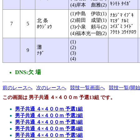
ｷｼﾓﾄ ﾀｲｶﾞ
(4)岸本 彪雅(2)
(1)中島 伊吹(1)
ﾅｶｼﾞﾏ ｲﾌﾞｷ
(2)前田 成望(1)
北 条
ﾏｴﾀﾞ ﾅﾙﾐ
7
5
ｺｲｽﾞﾐ ﾗｲﾄﾞ
ﾎｳｼﾞｮｳ
(3)小泉 頼斗(2)
ﾌｸﾓﾄ ｺｳｲﾁﾛｳ
(4)福本光一朗(2)
(1)
灘
(2)
9
(3)
ﾅﾀﾞ
(4)
DNS:欠 場
前のレースへ
次のレースへ
競技一覧画面へ
競技一覧(開始
この画面は 男子共通 ４×４００ｍ 予選13組 です。
男子共通 ４×４００ｍ 予選1組
男子共通 ４×４００ｍ 予選2組
男子共通 ４×４００ｍ 予選3組
男子共通 ４×４００ｍ 予選4組
男子共通 ４×４００ｍ 予選5組