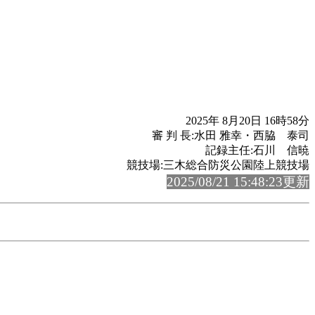
2025年 8月20日 16時58分
審 判 長:水田 雅幸・西脇 泰司
記録主任:石川 信暁
競技場:三木総合防災公園陸上競技場
2025/08/21 15:48:23更新