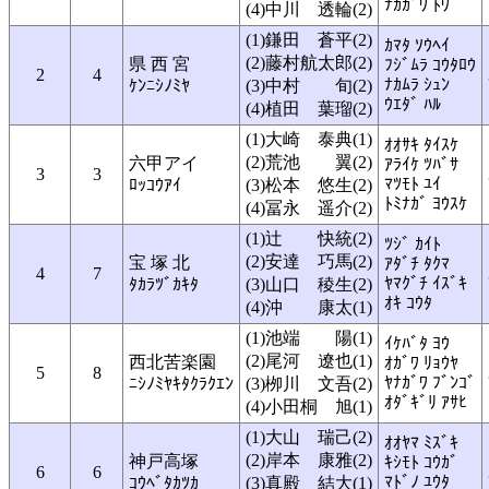
ﾅｶｶﾞﾜ ﾄﾜ
(4)中川 透輪(2)
(1)鎌田 蒼平(2)
ｶﾏﾀ ｿｳﾍｲ
(2)藤村航太郎(2)
県 西 宮
ﾌｼﾞﾑﾗ ｺｳﾀﾛｳ
2
4
ﾅｶﾑﾗ ｼｭﾝ
ｹﾝﾆｼﾉﾐﾔ
(3)中村 旬(2)
ｳｴﾀﾞ ﾊﾙ
(4)植田 葉瑠(2)
(1)大崎 泰典(1)
ｵｵｻｷ ﾀｲｽｹ
(2)荒池 翼(2)
六甲アイ
ｱﾗｲｹ ﾂﾊﾞｻ
3
3
ﾏﾂﾓﾄ ﾕｲ
ﾛｯｺｳｱｲ
(3)松本 悠生(2)
ﾄﾐﾅｶﾞ ﾖｳｽｹ
(4)冨永 遥介(2)
(1)辻 快統(2)
ﾂｼﾞ ｶｲﾄ
(2)安達 巧馬(2)
宝 塚 北
ｱﾀﾞﾁ ﾀｸﾏ
4
7
ﾔﾏｸﾞﾁ ｲｽﾞｷ
ﾀｶﾗﾂﾞｶｷﾀ
(3)山口 稜生(2)
ｵｷ ｺｳﾀ
(4)沖 康太(1)
(1)池端 陽(1)
ｲｹﾊﾞﾀ ﾖｳ
(2)尾河 遼也(1)
西北苦楽園
ｵｶﾞﾜ ﾘｮｳﾔ
5
8
ﾔﾅｶﾞﾜ ﾌﾞﾝｺﾞ
ﾆｼﾉﾐﾔｷﾀｸﾗｸｴﾝ
(3)栁川 文吾(2)
ｵﾀﾞｷﾞﾘ ｱｻﾋ
(4)小田桐 旭(1)
(1)大山 瑞己(2)
ｵｵﾔﾏ ﾐｽﾞｷ
(2)岸本 康雅(2)
神戸高塚
ｷｼﾓﾄ ｺｳｶﾞ
6
6
ﾏﾄﾞﾉ ﾕｳﾀ
ｺｳﾍﾞﾀｶﾂｶ
(3)真殿 結大(1)