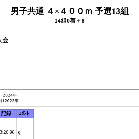
男子共通 ４×４００ｍ 予選13組
14組0着＋8
大会
2024年

記録
ｺﾒﾝﾄ
3:20.98
q