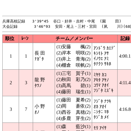
兵庫高校記録   3'39"45  谷口・好井・吉村・中尾  (園    田)     
順位
ﾚｰﾝ
チーム／メンバー
記録
(1)安藤 楓(2)
ｱﾝﾄﾞｳ ｶｴﾃﾞ
(2)岸本 明咲(2)
長 田
ｷｼﾓﾄ ｱｻ
1
1
4:00.
ｲﾉｳｴ ｱﾐ
ﾅｶﾞﾀ
(3)井上 青海(2)
ﾀﾅｸﾗ ｻｷﾎ
(4)棚倉 咲帆(2)
(1)三宅 賀子(1)
ﾐﾔｹ ｶｺ
(2)秋田 彩乃(2)
龍 野
ｱｷﾀ ｱﾔﾉ
2
3
4:11.4
ｺｳﾏ ｱｵｲ
ﾀﾂﾉ
(3)髙馬 碧(1)
ﾌｼﾞﾀ ﾐｽﾞｷ
(4)藤田 瑞生(1)
(1)藤田 夏希(2)
ﾌｼﾞﾀ ﾅﾂｷ
(2)岡 蒼依(2)
小 野
ｵｶ ｱｵｲ
3
7
4:16.
ﾆｼﾀﾆ ﾏﾎ
ｵﾉ
(3)西谷 真穂(2)
ﾀｼﾞｶ ﾒｲ
(4)多鹿 芽生(2)
(1)森 藍沙(1)
ﾓﾘ ｱｲｻ