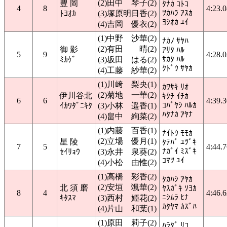
(2)田中 琴子(2)
豊 岡
ﾀﾅｶ ｺﾄｺ
4
8
4:23.
ﾂｶﾊﾗ ｱｽｶ
ﾄﾖｵｶ
(3)塚原明日香(2)
ﾖｼｵｶ ﾕｲ
(4)吉岡 優衣(2)
(1)中野 沙華(2)
ﾅｶﾉ ｻﾔﾊ
(2)有田 晴(2)
御 影
ｱﾘﾀ ﾊﾙ
5
9
4:28.
ｻｶﾀ ﾊﾙ
ﾐｶｹﾞ
(3)坂田 はる(2)
ｸﾄﾞｳ ｻﾔｶ
(4)工藤 紗華(2)
(1)川﨑 梨央(1)
ｶﾜｻｷ ﾘｵ
(2)菊地 一華(2)
伊川谷北
ｷｸﾁ ｲﾁｶ
6
6
4:39.
ｺﾊﾞﾔｼ ﾊﾙｶ
ｲｶﾜﾀﾞﾆｷﾀ
(3)小林 遥香(1)
ﾊﾀﾅｶ ｱﾔﾅ
(4)畠中 絢菜(2)
(1)内藤 百香(1)
ﾅｲﾄｳ ﾓﾓｶ
(2)立場 優月(1)
星 陵
ﾀﾃﾊﾞ ﾕﾂﾞｷ
7
5
4:44.
ﾅｶﾞｲ ﾐｽﾞｷ
ｾｲﾘｮｳ
(3)永井 泉葵(2)
ｺﾏﾂ ﾕｲ
(4)小松 由惟(2)
(1)高橋 彩香(2)
ﾀｶﾊｼ ｱﾔｶ
(2)安垣 颯華(2)
北 須 磨
ﾔｽｶﾞｷ ｿﾖｶ
8
4
4:46.
ﾆｼﾑﾗ ﾋﾅ
ｷﾀｽﾏ
(3)西村 姫花(2)
ｶﾀﾔﾏ ｶｽﾞﾊ
(4)片山 和葉(1)
(1)原田 莉子(2)
ﾊﾗﾀﾞ ﾘｺ