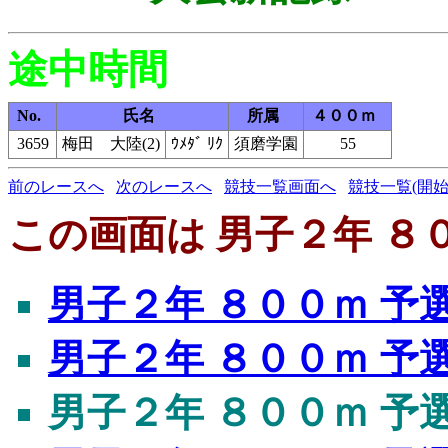
途中時間
No.
氏名
所属
４００ｍ
3659
梅田 大陸(2)
ｳﾒﾀﾞ ﾘｸ
須磨学園
55
前のレースへ
次のレースへ
競技一覧画面へ
競技一覧(開始
この画面は 男子２年 ８０
男子２年 ８００ｍ 予
男子２年 ８００ｍ 予
男子２年 ８００ｍ 予