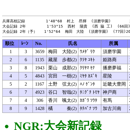
兵庫高校記録         1'48"68  村上  昂輝  (須磨学園)        2
大会記録 2年         1'53"15  西村  陽貴  (西 脇 工)  (66回)
順位
ﾚｰﾝ
No.
氏名
所属
1
3
3659
梅田 大陸(2)
ｳﾒﾀﾞ ﾘｸ
須磨学園
2
6
1135
藏屋 歩都(2)
ｸﾗﾔ ﾕｷﾄ
姫路商
3
8
1943
栗山 成那(2)
ｸﾘﾔﾏ ｾﾅ
播磨夢福
4
5
4843
宮田 一樹(2)
ﾐﾔﾀ ｶｽﾞｷ
星陵
5
2
1167
土野 弦太(2)
ﾊﾉ ｹﾞﾝﾀ
近畿大豊岡
6
7
4923
谷口 智哉(2)
ﾀﾆｸﾞﾁ ﾄﾓﾔ
神戸商
7
4
306
香川 颯太(2)
ｶｶﾞﾜ ｿｳﾀ
有馬
8
9
1428
橘 奏(2)
ﾀﾁﾊﾞﾅ ｿｳ
加古川南
NGR:大会新記録