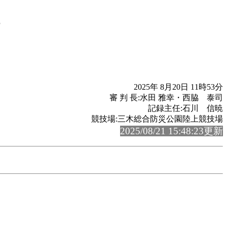
2025年 8月20日 11時53分
審 判 長:水田 雅幸・西脇 泰司
記録主任:石川 信暁
競技場:三木総合防災公園陸上競技場
2025/08/21 15:48:23更新