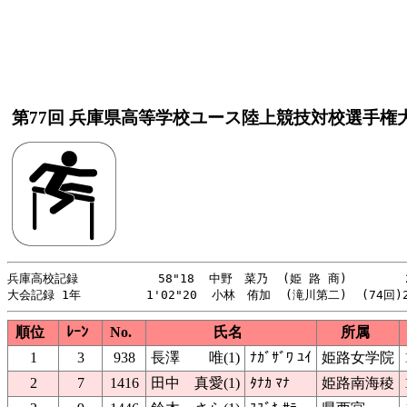
第77回 兵庫県高等学校ユース陸上競技対校選手権
兵庫高校記録           58"18  中野　菜乃  (姫 路 商)        2
順位
ﾚｰﾝ
No.
氏名
所属
1
3
938
長澤 唯(1)
ﾅｶﾞｻﾞﾜ ﾕｲ
姫路女学院
2
7
1416
田中 真愛(1)
ﾀﾅｶ ﾏﾅ
姫路南海稜