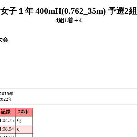
女子１年 400mH(0.762_35m) 予選2組
4組1着＋4
大会
019年

記録
ｺﾒﾝﾄ
1:04.75
Q
1:08.94
q