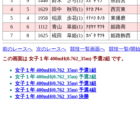
3
9
1446
鈴木 さら(1)
ｽｽﾞｷ ｻﾗ
県西宮
4
5
1629
田中 秋羽(1)
ﾀﾅｶ ｱｷﾊ
西宮東
5
4
1958
稲原 歩花(1)
ｲﾅﾊﾗ ﾎﾉｶ
東播磨
6
6
1112
青山 皐姫(1)
ｱｵﾔﾏ ｻﾂｷ
姫路商
7
8
1625
椛田 皐姫(1)
ｶﾊﾞﾀ ｻﾂｷ
姫路飾西
前のレースへ
次のレースへ
競技一覧画面へ
競技一覧(開始
この画面は 女子１年 400mH(0.762_35m) 予選2組 です。
女子１年 400mH(0.762_35m) 予選1組
女子１年 400mH(0.762_35m) 予選2組
女子１年 400mH(0.762_35m) 予選3組
女子１年 400mH(0.762_35m) 予選4組
女子１年 400mH(0.762_35m) 決勝