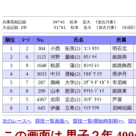
兵庫高校記録           50"41  松本  岳大  (加古川東)        2
順位
ﾚｰﾝ
No.
氏名
所属
1
2
304
小西 拓実(2)
ｺﾆｼ ﾀｸﾐ
明石北
2
6
1125
河野 慶維(2)
ｶﾜﾉ ｹｲ
姫路商
3
9
1648
柏原 蓮(2)
ｶｼﾊﾗ ﾚﾝ
姫路飾西
4
4
3033
中川 透輪(2)
ﾅｶｶﾞﾜ ﾄﾜ
県伊丹
5
7
287
壽崎 大学(2)
ｽｻﾞｷ ﾀﾞｲｶﾞｸ
市尼崎
6
8
299
山本 慈英(2)
ﾔﾏﾓﾄ ｼﾞｴｲ
姫路東
7
5
4367
吉田 圭志(2)
ﾖｼﾀﾞ ｹｲｼ
芦屋
8
3
645
伊藤 立希(2)
ｲﾄｳ ﾘﾂｷ
尼崎稲園
次のレースへ
競技一覧画面へ
競技一覧(開始時刻順)へ
競
この画面は 男子２年 400mH