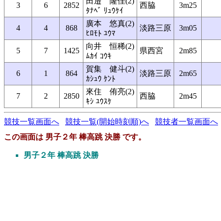
田邉 隆佳(2)
3
6
2852
西脇
3m25
ﾀﾅﾍﾞ ﾘｭｳｹｲ
廣本 悠真(2)
4
4
868
淡路三原
3m05
ﾋﾛﾓﾄ ﾕｳﾏ
向井 恒稀(2)
5
7
1425
県西宮
2m85
ﾑｶｲ ｺｳｷ
賀集 健斗(2)
6
1
864
淡路三原
2m65
ｶｼｭｳ ｹﾝﾄ
來住 侑亮(2)
7
2
2850
西脇
2m45
ｷｼ ﾕｳｽｹ
競技一覧画面へ
競技一覧(開始時刻順)へ
競技者一覧画面へ
この画面は 男子２年 棒高跳 決勝 です。
男子２年 棒高跳 決勝