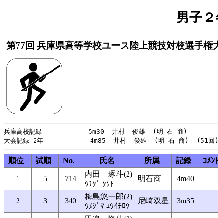
男子２
第77回 兵庫県高等学校ユース陸上競技対校選手権
兵庫高校記録            5m30  井村  俊雄  (明 石 商)        
順位
試順
No.
氏名
所属
記録
ｺﾒﾝ
内田 琢斗(2)
1
5
714
明石商
4m40
ｳﾁﾀﾞ ﾀｸﾄ
梅島悠一郎(2)
2
3
340
尼崎双星
3m35
ｳﾒｼﾞﾏ ﾕｳｲﾁﾛｳ