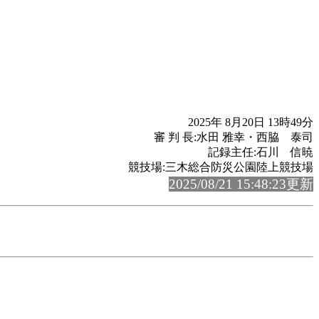
2025年 8月20日 13時49分
審 判 長:水田 雅幸・西脇 泰司
記録主任:石川 信暁
競技場:三木総合防災公園陸上競技場
2025/08/21 15:48:23更新