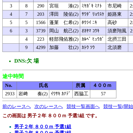
3
8
290
宮垣 湊(2)
ﾐﾔｶﾞｷ ﾐﾅﾄ
市尼崎
2
4
7
203
澤田 陵佑(2)
ｻﾜﾀﾞ ﾘｮｳｽｹ
姫路東
2
5
5
1566
蓬莱 仁希(2)
ﾎｳﾗｲ ﾆｷ
高砂
2
6
3
3739
岡山 航己(2)
ｵｶﾔﾏ ｺｳｷ
須磨翔風
2
4
223
軽部飛佑雅(2)
ｶﾙﾍﾞ ﾋｭｳｶﾞ
北摂三田
9
4299
加藤 壮(2)
ｶﾄｳ ｿｳ
北須磨
DNS:欠 場
途中時間
No.
氏名
所属
４００ｍ
2933
岩﨑 奏(2)
ｲﾜｻｷ ｶﾅﾃﾞ
西脇工
57
前のレースへ
次のレースへ
競技一覧画面へ
競技一覧(開始
この画面は 男子２年 ８００ｍ 予選5組 です。
男子２年 ８００ｍ 予選1組
男子２年 ８００ｍ 予選2組