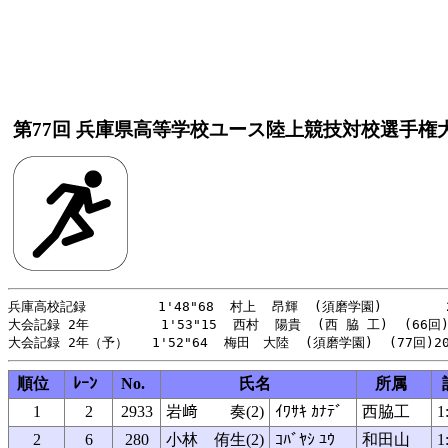
第77回 兵庫県高等学校ユース陸上競技対校選手権
兵庫高校記録         1'48"68  村上  昂輝  (須磨学園)        2
大会記録 2年         1'53"15  西村  陽貴  (西 脇 工)  (66回)
順位
ﾚｰﾝ
No.
氏名
所属
1
2
2933
岩﨑 奏(2)
ｲﾜｻｷ ｶﾅﾃﾞ
西脇工
1
2
6
280
小林 侑生(2)
ｺﾊﾞﾔｼ ﾕｳ
和田山
1