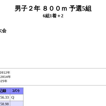
男子２年 ８００ｍ 予選5組
6組1着＋2
大会
012年

2014年

記録
ｺﾒﾝﾄ
:56.33
Q
:58.98