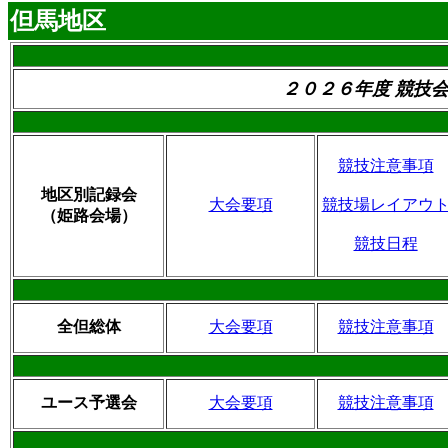
但馬地区
２０２６年度 競技
競技注意事項
地区別記録会
大会要項
競技場レイアウ
（姫路会場）
競技日程
全但総体
大会要項
競技注意事項
ユース予選会
大会要項
競技注意事項