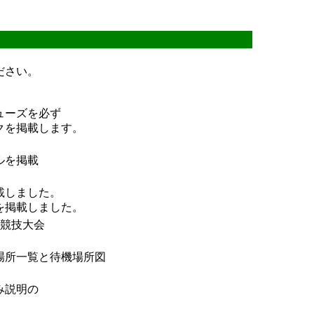
ださい。
ューズを必ず
クを掲載します。
ルを掲載
載しました。
を掲載しました。
陸上競技大会
場所一覧と待機場所図
み説明の