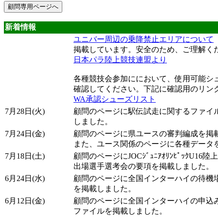
新着情報
ユニバー周辺の乗降禁止エリアについて
掲載しています。安全のため、ご理解く
日本パラ陸上競技連盟より
各種競技会参加ににおいて、使用可能シ
確認してください。下記に確認用のリン
WA承認シューズリスト
7月28日(火)
顧問のページに駅伝試走に関するファイ
しました。
7月24日(金)
顧問のページに県ユースの審判編成を掲
また、ユース関係のページに各種データ
7月18日(土)
顧問のページにJOCｼﾞｭﾆｱｵﾘﾝﾋﾟｯｸU16
出場選手選考会の要項を掲載しました。
6月24日(水)
顧問のページに全国インターハイの待機
を掲載しました。
6月12日(金)
顧問のページに全国インターハイの申込
ファイルを掲載しました。