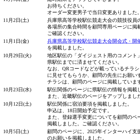
お待ちください。
オーダー変更男子で当日変更ありました
11月2日(土)
兵庫県高等学校駅伝競走大会の競技役員
各場所の集合時間を顧問専用ページに掲
ご確認ください。
11月1日(金)
兵庫県高等学校駅伝競走大会開会式・開
を掲載しました。
10月29日(火)
地区駅伝の「ダイジェスト用のコメント
県駅伝までに済ませてください。
なお、QRコードなどが載っているチラ
に見せてもらうか、顧問の先生にお願い
チラシは、顧問のページに掲載していま
10月23日(水)
駅伝関係のページに県駅伝の情報を掲載
また、近畿駅伝のページをアップしまし
10月12日(土)
駅伝関係に宿泊要項を掲載しました。
申込は、18日開始予定です。
また、登録選手変更についてを顧問のペ
掲載しました。ご確認ください。
10月5日(土)
顧問のページに、2025年インターハイ
のお願いを掲載しました。