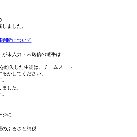
。
の
載しました。
催判断について
」が未入力・未送信の選手は
シを紛失した生徒は、チームメート
するかしてください。
す。
しました。
た。
ージに
支援のふるさと納税