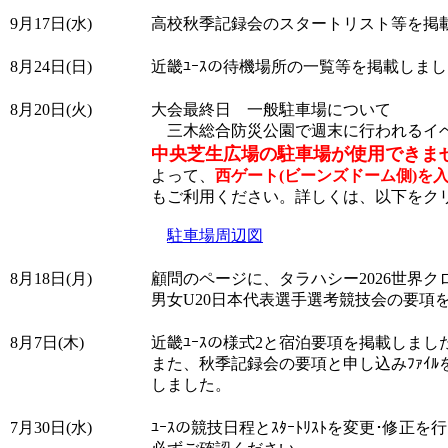
9月17日(水)
高校秋季記録会のスタートリスト等を掲
8月24日(日)
近畿ﾕｰｽの待機場所の一覧等を掲載しま
8月20日(火)
大会最終日 一般駐車場について
三木総合防災公園で週末に行われるイ
中央芝生広場の駐車場が使用できま
よって、
西ゲート(ビーンズドーム側)を
もご利用ください。詳しくは、以下をク
駐車場周辺図
8月18日(月)
顧問のページに、タラハシー2026世界
男女U20日本代表選手選考競技会の要項
8月7日(木)
近畿ﾕｰｽの様式2と宿泊要項を掲載しまし
また、秋季記録会の要項と申し込みﾌｧｲﾙ
しました。
7月30日(水)
ﾕｰｽの競技日程とｽﾀｰﾄﾘｽﾄを変更･修正