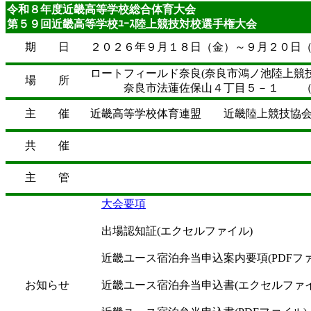
令和８年度近畿高等学校総合体育大会
第５９回近畿高等学校ﾕｰｽ陸上競技対校選手権大会
期 日
２０２６年９月１８日（金）～９月２０日
ロートフィールド奈良(奈良市鴻ノ池陸上競技
場 所
奈良市法蓮佐保山４丁目５－１ （電
主 催
近畿高等学校体育連盟 近畿陸上競技協
共 催
主 管
大会要項
出場認知証(エクセルファイル)
近畿ユース宿泊弁当申込案内要項(PDFフ
お知らせ
近畿ユース宿泊弁当申込書(エクセル