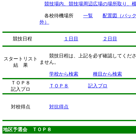
競技場内、競技場周辺広場の場所取り、
各校待機場所
一覧
配置図（バッ
外）
競技日程
１日目
２日目
競技日程は、上記を必ず確認してください。
スタートリスト
ません。
結 果
学校から検索
種目から検索
ＴＯＰ８
ＴＯＰ８
記入プロ
記入プロ
対校得点
対抗得点
地区予選会 ＴＯＰ８