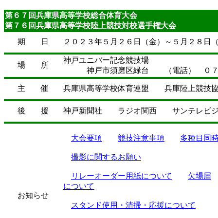
第６７回兵庫県高等学校総合体育大会
第７６回兵庫県高等学校陸上競技対校選手権大会
期 日
２０２３年５月２６日（金）～５月２８日
神戸ユニバー記念競技場
場 所
神戸市須磨区緑台 （電話） ０７８
主 催
兵庫県高等学校体育連盟 兵庫陸上競技
後 援
神戸新聞社 ラジオ関西 サンテレビジ
大会要項
競技注意事項
多種目同
撮影に関するお願い
リレーオーダー用紙について
欠場届
について
お知らせ
スタンド使用・清掃・応援について